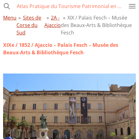
Atlas Pratique du Tourisme Patrimonial en Corse
Passer
au
Menu
»
Sites de
»
2A -
»
XIX / Palais Fesch – Musée
contenu
Corse du
Ajaccio
des Beaux-Arts & Bibliothèque
principal
Sud
Fesch
XIXe / 1852 / Ajaccio – Palais Fesch – Musée des
Beaux-Arts
& Bibliothèque Fesch