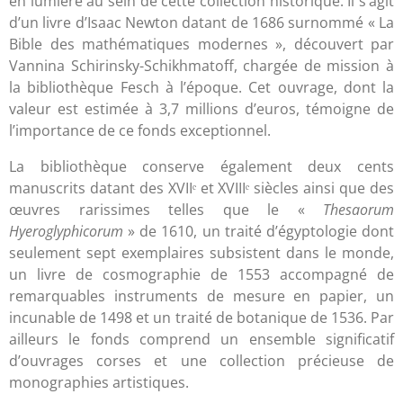
en lumière au sein de cette collection historique. Il s’agit
d’un livre d’Isaac Newton datant de 1686 surnommé « La
Bible des mathématiques modernes », découvert par
Vannina Schirinsky-Schikhmatoff, chargée de mission à
la bibliothèque Fesch à l’époque. Cet ouvrage, dont la
valeur est estimée à 3,7 millions d’euros, témoigne de
l’importance de ce fonds exceptionnel.
La bibliothèque conserve également deux cents
manuscrits datant des XVIIᵉ et XVIIIᵉ siècles ainsi que des
œuvres rarissimes telles que le «
Thesaorum
Hyeroglyphicorum
» de 1610, un traité d’égyptologie dont
seulement sept exemplaires subsistent dans le monde,
un livre de cosmographie de 1553 accompagné de
remarquables instruments de mesure en papier, un
incunable de 1498 et un traité de botanique de 1536. Par
ailleurs le fonds comprend un ensemble significatif
d’ouvrages corses et une collection précieuse de
monographies artistiques.