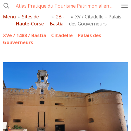
Atlas Pratique du Tourisme Patrimonial en Corse
Passer
au
Menu
»
Sites de
»
2B -
»
XV / Citadelle – Palais
contenu
Haute-Corse
Bastia
des Gouverneurs
principal
XVe / 1488 / Bastia – Citadelle – Palais des
Gouverneurs