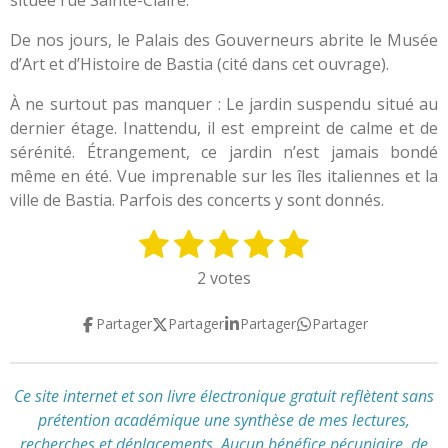
De nos jours, le Palais des Gouverneurs abrite le Musée
d’Art et d’Histoire de Bastia (cité dans cet ouvrage).
À ne surtout pas manquer : Le jardin suspendu situé au
dernier étage. Inattendu, il est empreint de calme et de
sérénité. Étrangement, ce jardin n’est jamais bondé
même en été. Vue imprenable sur les îles italiennes et la
ville de Bastia. Parfois des concerts y sont donnés.
1
2
3
4
5
E
É
n
v
é
é
é
é
é
2 votes
v
a
t
t
t
t
t
o
l
Partager
Partager
Partager
Partager
y
o
o
o
o
o
u
e
a
i
i
i
i
i
r
t
l
l
l
l
l
l
Ce site internet et son livre électronique gratuit reflètent
sans
i
'
prétention académique
une synthèse de mes lectures,
e
e
e
e
e
o
é
recherches et déplacements
.
Aucun bénéfice pécuniaire, de