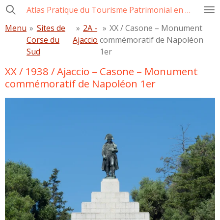
Atlas Pratique du Tourisme Patrimonial en Corse
Passer
au
Menu
»
Sites de
»
2A -
»
XX / Casone – Monument
contenu
Corse du
Ajaccio
commémoratif de Napoléon
principal
Sud
1er
XX / 1938 / Ajaccio – Casone – Monument
commémoratif de Napoléon 1er