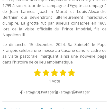
1799 à son retour de la campagne d’Égypte accompagné
de Jean Lannes, Joachim Murat et Louis-Alexandre
Berthier qui deviendront ultérieurement maréchaux
d’Empire. La grotte fut par ailleurs consacrée en 1869
lors de la visite officielle du Prince Impérial, fils de
Napoléon III.
Le dimanche 15 décembre 2024, Sa Sainteté le Pape
François célébra une messe au Casone dans le cadre de
sa visite pastorale, marquant ainsi une nouvelle page
dans l’histoire de ce lieu emblématique.
1
2
3
4
5
E
É
n
v
é
é
é
é
é
1 vote
v
a
t
t
t
t
t
o
l
Partager
Partager
Partager
Partager
y
o
o
o
o
o
u
e
a
i
i
i
i
i
r
t
l