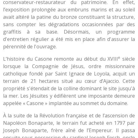
conservateur-restaurateur du patrimoine. En effet,
l’exposition prolongée aux embruns marins et au soleil
avait altéré la patine du bronze constituant la structure,
sans compter les dégradations occasionnées par des
graffitis à sa base. Désormais, un programme
d'entretien régulier a été mis en place afin d'assurer la
pérennité de l'ouvrage.
e
L’histoire du Casone remonte au début du XVIII
siècle
lorsque la Compagnie de Jésus, ordre missionnaire
catholique fondé par Saint Ignace de Loyola, acquit un
terrain de 21 hectares situé au cœur d’Ajaccio. Cette
propriété s'étendait de la colline dominant le site jusqu'à
la mer. Les Jésuites y édifièrent une imposante demeure
appelée « Casone » implantée au sommet du domaine.
À la suite de la Révolution française et de l’ascension de
Napoléon Bonaparte, le terrain fut acheté en 1797 par
Joseph Bonaparte, frère aîné de l’Empereur. Il passa
ensuite sous possession du cardinal Joseph Fesch, oncle