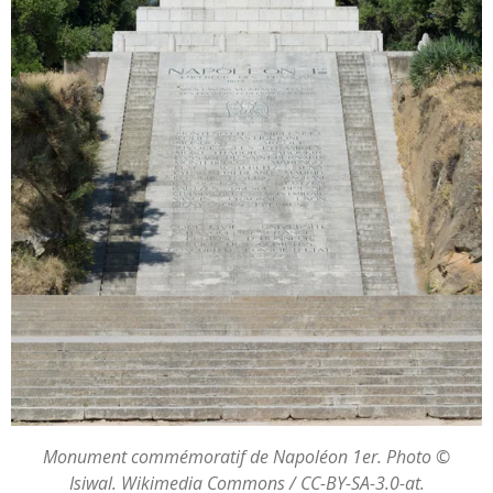
Monument commémoratif de Napoléon 1er.
Photo ©
Isiwal.
Wikimedia Commons / CC-BY-SA-3.0-at.