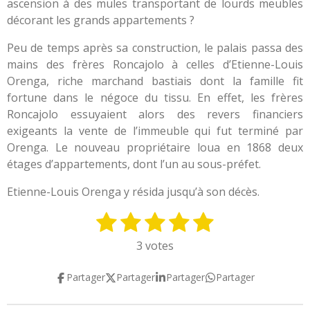
ascension à des mules transportant de lourds meubles
décorant les grands appartements ?
Peu de temps après sa construction, le palais passa des
mains des frères Roncajolo à celles d’Etienne-Louis
Orenga, riche marchand bastiais dont la famille fit
fortune dans le négoce du tissu. En effet, les frères
Roncajolo essuyaient alors des revers financiers
exigeants la vente de l’immeuble qui fut terminé par
Orenga. Le nouveau propriétaire loua en 1868 deux
étages d’appartements, dont l’un au sous-préfet.
Etienne-Louis Orenga y résida jusqu’à son décès.
1
2
3
4
5
E
É
n
v
é
é
é
é
é
3 votes
v
a
t
t
t
t
t
o
l
Partager
Partager
Partager
Partager
y
o
o
o
o
o
u
e
a
i
i
i
i
i
r