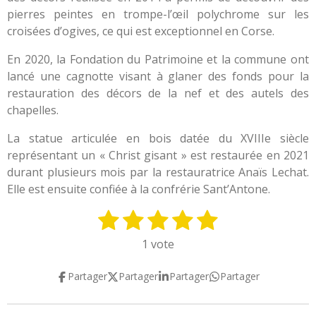
pierres peintes en trompe-l’œil polychrome sur les
croisées d’ogives, ce qui est exceptionnel en Corse.
En 2020, la Fondation du Patrimoine et la commune ont
lancé une cagnotte visant à glaner des fonds pour la
restauration des décors de la nef et des autels des
chapelles.
La statue articulée en bois datée du XVIIIe siècle
représentant un « Christ gisant » est restaurée en 2021
durant plusieurs mois par la restauratrice Anaïs Lechat.
Elle est ensuite confiée à la confrérie Sant’Antone.
1
2
3
4
5
E
É
n
v
é
é
é
é
é
1 vote
v
a
t
t
t
t
t
o
l
Partager
Partager
Partager
Partager
y
o
o
o
o
o
u
e
a
i
i
i
i
i
r