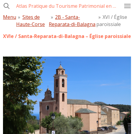
Atlas Pratique du Tourisme Patrimonial en Corse
Passer
au
Menu
»
Sites de
»
2B - Santa-
»
XVI / Église
contenu
Haute-Corse
Reparata-di-Balagna
paroissiale
principal
XVIe / Santa-Reparata-di-Balagna – Église paroissiale