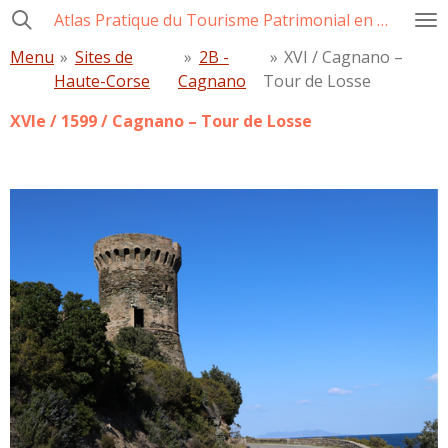
Atlas Pratique du Tourisme Patrimonial en Corse
Passer
au
Menu
»
Sites de
»
2B -
»
XVI / Cagnano –
contenu
Haute-Corse
Cagnano
Tour de Losse
principal
XVIe / 1599 / Cagnano – Tour de Losse