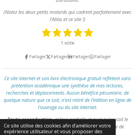
Durastanti.
(Notez les deux petits motards qui cadrent parfaitement avec
l'Atlas et ce site !)
1
2
3
4
5
E
É
n
v
é
é
é
é
é
1 vote
v
a
t
t
t
t
t
o
l
Partager
Partager
Partager
Partager
y
o
o
o
o
o
u
e
a
i
i
i
i
i
r
t
l
l
l
l
l
l
Ce site internet et son livre électronique gratuit reflètent
sans
i
'
prétention académique
une synthèse de mes lectures,
e
e
e
e
e
o
é
recherches et déplacements
.
Aucun bénéfice pécuniaire, de
n
s
s
s
s
v
quelque nature que ce soit, n'est retiré de l’édition en ligne de
:
a
l'ouvrage ou du site internet.
l
5
u
é
Toute reproduction,
même partielle et quel qu’en soit le
a
t
Ce site utilise des cookies afin d’améliorer votre
support,
est interdite
sans autorisation préalable de
t
expérience utilisateur et vous proposer des
o
l’auteur.