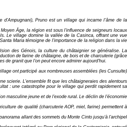
ve d'Ampugnani), Pruno est un village qui incarne l’âme de la
 Moyen Âge, la région est sous l'influence de seigneurs locaux
. Le village domine la vallée de la Casinca, offrant une vue
 Santa Maria témoigne de l'importance de la religion dans la vie
ulsion des Génois, la culture du châtaignier se généralise. La
uction de farine de châtaigne, de bois et de charcuterie (grâce
es de granit que l'on peut encore admirer aujourd'hui.
 village ont participé aux nombreuses assemblées (les Cunsulte)
une scierie. L’ensemble fit que les châtaigneraies des alentours
ultat : une catastrophe pour le village qui perdit rapidement sa
ion masculine jeune et de l'exode rural. Le déclin de l'économie
culture de qualité (charcuterie AOP, miel, farine) permettent à
 panorama allant des sommets du Monte Cinto jusqu'à l'archipel