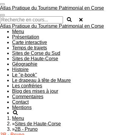
Passer
Atlas Pratique du Tourisme Patrimonial en Corse
au
contenu
principal
Atlas Pratique du Tourisme Patrimonial en Corse
Menu
Présentation
Carte interactive
Temps de trajets
Sites de Corse du Sud
Sites de Haute-Corse
Géographie
Histoire
Le "e-book"
Le drapeau à tête de Maure
Les confréries
Blog des mises à jour
Commentaires
Contact
Mentions
Menu
»
Sites de Haute-Corse
»
2B - Pruno
2B - Pruno