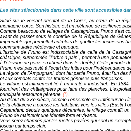
Les sites sélectionnés dans cette ville sont accessibles da
Situé sur le versant oriental de la Corse, au cœur de la rég
montagne corse. Son histoire est un mélange de résilience pasto
Comme beaucoup de villages de Castagniccia, Pruno s'est const
avant de passer sous le contrôle de la République de Gênes. 
imprenable qui permettait autrefois de guetter les incursions b
communautaire médiévale et baroque.
L'histoire de Pruno est indissociable de celle de la Castagni
châtaigne, surnommée "l'arbre à pain", permet à une population
à l'élevage de porcs en liberté dans les forêts). Cette période 
Pruno n'est pas resté à l'écart des luttes pour l'indépendance
La région de l'Ampugnani, dont fait partie Pruno, était l'un d
et aux combats contre les troupes génoises puis françaises.
Le village est intimement lié à un « raté » industriel. En 1884
fournirent des châtaigniers pour faire des planches. L’exploitat
principale ressource pérenne
(*).
Au début du XXe siècle, comme l'ensemble de l'intérieur de l'îl
de la châtaigne a poussé les habitants vers les villes (Bastia) ou
Cependant, depuis quelques décennies, le village connaît un re
Pruno de maintenir une identité forte et vivante.
Vous serez charmés par les ruelles pavées qui sont un exemple
toscan par temps clair.