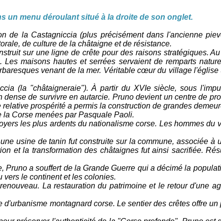
ns un menu déroulant situé à la droite de son onglet.
ion de la Castagniccia (plus précisément dans l'ancienne pie
rale, de culture de la châtaigne et de résistance.
ruit sur une ligne de crête pour des raisons stratégiques. Au
Les maisons hautes et serrées servaient de remparts naturels
arbaresques venant de la mer. Véritable cœur du village l'église
ccia (la "châtaigneraie"). À partir du XVIe siècle, sous l'imp
 dense de survivre en autarcie. Pruno devient un centre de prod
de relative prospérité a permis la construction de grandes demeur
 de la Corse menées par Pasquale Paoli.
es foyers les plus ardents du nationalisme corse. Les hommes du
, une usine de tanin fut construite sur la commune, associée à 
ion et la transformation des châtaignes fut ainsi sacrifiée. Rés
e, Pruno a souffert de la Grande Guerre qui a décimé la populat
 vers le continent et les colonies.
nouveau. La restauration du patrimoine et le retour d'une agri
 d'urbanisme montagnard corse. Le sentier des crêtes offre un