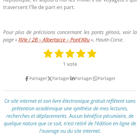
traversent l'île de part en part.
Pour plus de précisions concernant les ponts génois, voir la
page «
XVIe / 2B – Albertacce – Pont’Altu
», Haute-Corse
.
1
2
3
4
5
E
É
n
v
é
é
é
é
é
1 vote
v
a
t
t
t
t
t
o
l
Partager
Partager
Partager
Partager
y
o
o
o
o
o
u
e
a
i
i
i
i
i
r
t
l
l
l
l
l
l
Ce site internet et son livre électronique gratuit reflètent
sans
i
'
prétention académique
une synthèse de mes lectures,
e
e
e
e
e
o
é
recherches et déplacements
.
Aucun bénéfice pécuniaire, de
n
s
s
s
s
v
quelque nature que ce soit, n'est retiré de l’édition en ligne de
:
a
l'ouvrage ou du site internet.
l
5