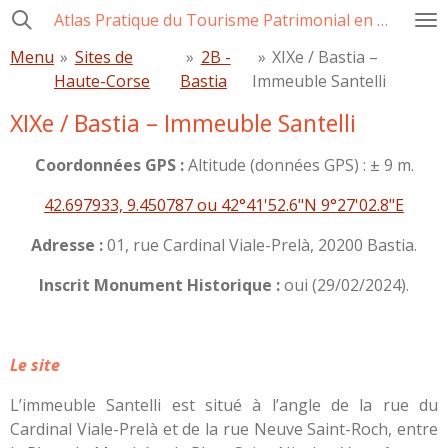
Atlas Pratique du Tourisme Patrimonial en Corse
Passer
au
Menu
»
Sites de
»
2B -
»
XIXe / Bastia –
contenu
Haute-Corse
Bastia
Immeuble Santelli
principal
XIXe / Bastia – Immeuble Santelli
Coordonnées GPS :
Altitude (données GPS) : ± 9 m.
42.697933, 9.450787 ou 42°41'52.6"N 9°27'02.8"E
Adresse :
01, rue Cardinal Viale-Prelà, 20200 Bastia.
Inscrit Monument Historique :
oui (29/02/2024).
Le site
L’immeuble Santelli est situé à l’angle de la rue du
Cardinal Viale-Prelà et de la rue Neuve Saint-Roch, entre