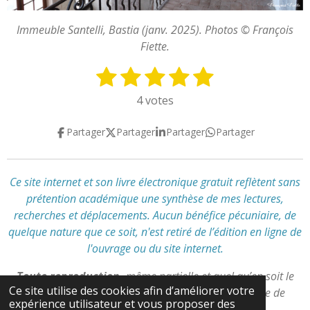
Immeuble Santelli, Bastia (janv. 2025). Photos © François
Fiette.
1
2
3
4
5
E
É
n
v
é
é
é
é
é
4 votes
v
a
t
t
t
t
t
o
l
Partager
Partager
Partager
Partager
y
o
o
o
o
o
u
e
a
i
i
i
i
i
r
t
l
l
l
l
l
l
Ce site internet et son livre électronique gratuit reflètent
sans
i
'
prétention académique
une synthèse de mes lectures,
e
e
e
e
e
o
é
recherches et déplacements
.
Aucun bénéfice pécuniaire, de
n
s
s
s
s
v
quelque nature que ce soit, n'est retiré de l’édition en ligne de
:
a
l'ouvrage ou du site internet.
l
4
u
.
Toute reproduction,
même partielle et quel qu’en soit le
a
7
Ce site utilise des cookies afin d’améliorer votre
support,
est interdite
sans autorisation préalable de
t
expérience utilisateur et vous proposer des
5
l’auteur.