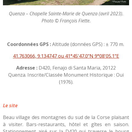
Quenza – Chapelle Sainte-Marie de Quenza (avril 2023).
Photo © François Fiette.
Coordonnées GPS :
Altitude (données GPS) : ± 770 m.
41.763066, 9.134747 ou 41°45'47.0"N 9°08'05.1"E
Adresse :
D420, Fenajo di Santa Maria, 20122
Quenza. Inscrite/Classée Monument Historique : Oui
(1976).
Le site
Beau village des montagnes du sud de la Corse plaisant
à visiter. Bars-restaurants, hôtel et gîtes en saison.
Stationnement aisé sur la D420 qui traverse le bourg