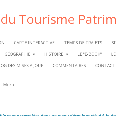
e du Tourisme Patrim
ON
CARTE INTERACTIVE
TEMPS DE TRAJETS
S
GÉOGRAPHIE
HISTOIRE
LE "E-BOOK"
LE
LOG DES MISES À JOUR
COMMENTAIRES
CONTACT
 - Muro
ville sont accessibles dans un menu déroulant situé à la dr