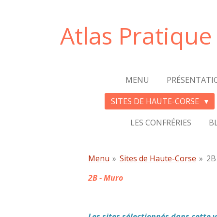
Passer
au
Atlas Pratiqu
contenu
principal
MENU
PRÉSENTATI
SITES DE HAUTE-CORSE
LES CONFRÉRIES
B
Menu
»
Sites de Haute-Corse
»
2B
2B - Muro
Les sites sélectionnés dans cette 