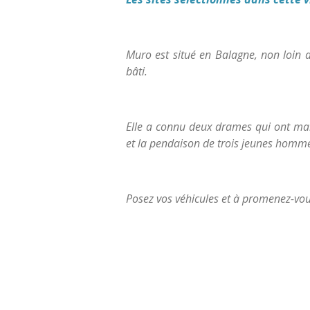
Muro est situé en Balagne, non loin 
bâti.
Elle a connu deux drames qui ont mar
et la pendaison de trois jeunes homme
Posez vos véhicules et à promenez-vous 
É
v
a
l
u
a