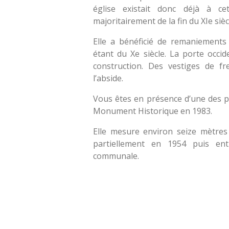
église existait donc déjà à ce
majoritairement de la fin du XIe sièc
Elle a bénéficié de remaniements 
étant du Xe siècle. La porte occi
construction. Des vestiges de f
l’abside.
Vous êtes en présence d’une des pl
Monument Historique en 1983.
Elle mesure environ seize mètres 
partiellement en 1954 puis en
communale.
É
v
a
l
u