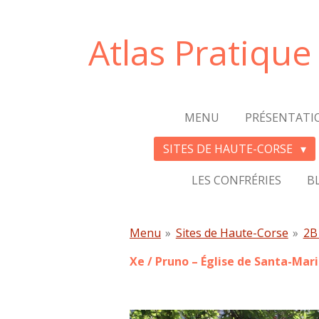
Passer
au
Atlas Pratiqu
contenu
principal
MENU
PRÉSENTATI
SITES DE HAUTE-CORSE
LES CONFRÉRIES
B
Menu
»
Sites de Haute-Corse
»
2B
Xe /
Pruno – Église de Santa-Mar