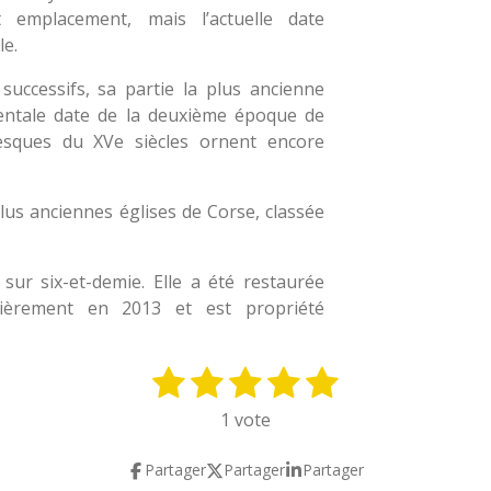
t emplacement, mais l’actuelle date
le.
successifs, sa partie la plus ancienne
dentale date de la deuxième époque de
resques du XVe siècles ornent encore
us anciennes églises de Corse, classée
sur six-et-demie. Elle a été restaurée
tièrement en 2013 et est propriété
1
2
3
4
5
E
n
é
é
é
é
é
1 vote
v
t
t
t
t
t
o
Partager
Partager
Partager
y
o
o
o
o
o