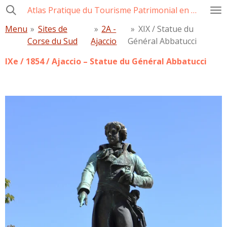
Atlas Pratique du Tourisme Patrimonial en Corse
Passer
au
Menu
»
Sites de
»
2A -
»
XIX / Statue du
contenu
Corse du Sud
Ajaccio
Général Abbatucci
principal
IXe / 1854 / Ajaccio – Statue du Général Abbatucci