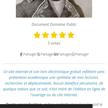
Document Domaine Public
1
2
3
4
5
E
É
n
v
é
é
é
é
é
3 votes
v
a
t
t
t
t
t
o
l
Partager
Partager
Partager
Partager
y
o
o
o
o
o
u
e
a
i
i
i
i
i
r
t
l
l
l
l
l
l
Ce site internet et son livre électronique gratuit reflètent
sans
i
'
prétention académique
une synthèse de mes lectures,
e
e
e
e
e
o
é
recherches et déplacements
.
Aucun bénéfice pécuniaire, de
n
s
s
s
s
v
quelque nature que ce soit, n'est retiré de l’édition en ligne de
:
a
l'ouvrage ou du site internet.
l
5
u
é
Toute reproduction,
même partielle et quel qu’en soit le
a