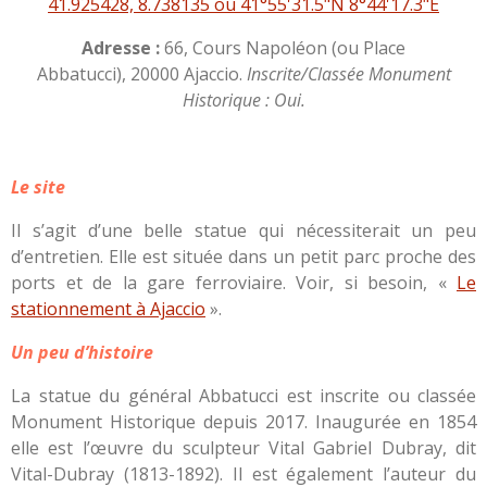
41.925428, 8.738135 ou 41°55'31.5"N 8°44'17.3"E
Adresse :
66, Cours Napoléon (ou Place
Abbatucci), 20000 Ajaccio.
Inscrite/Classée Monument
Historique : Oui.
Le site
Il s’agit d’une belle statue qui nécessiterait un peu
d’entretien. Elle est située dans un petit parc proche des
ports et de la gare ferroviaire. Voir, si besoin, «
Le
stationnement à Ajaccio
».
Un peu d’histoire
La statue du général Abbatucci est inscrite ou classée
Monument Historique depuis 2017. Inaugurée en 1854
elle est l’œuvre du sculpteur Vital Gabriel Dubray, dit
Vital-Dubray (1813-1892). Il est également l’auteur du