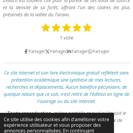
Zévaco est souvent cité pour la pureté de ses eaux de source
et la densité de sa forêt, offrant l'un des cadres les plus
préservés de la vallée du Taravo.
1
2
3
4
5
E
É
n
v
é
é
é
é
é
1 vote
v
a
t
t
t
t
t
o
l
Partager
Partager
Partager
Partager
y
o
o
o
o
o
u
e
a
i
i
i
i
i
r
t
l
l
l
l
l
l
Ce site internet et son livre électronique gratuit reflètent
sans
i
'
prétention académique
une synthèse de mes lectures,
e
e
e
e
e
o
é
recherches et déplacements
.
Aucun bénéfice pécuniaire, de
n
s
s
s
s
v
quelque nature que ce soit, n'est retiré de l’édition en ligne de
:
a
l'ouvrage ou du site internet.
l
5
u
é
Toute reproduction,
même partielle et quel qu’en soit le
a
t
Ce site utilise des cookies afin d’améliorer votre
support,
est interdite
sans autorisation préalable de
t
expérience utilisateur et vous proposer des
o
l’auteur.
i
annonces personnalisées. En continuant