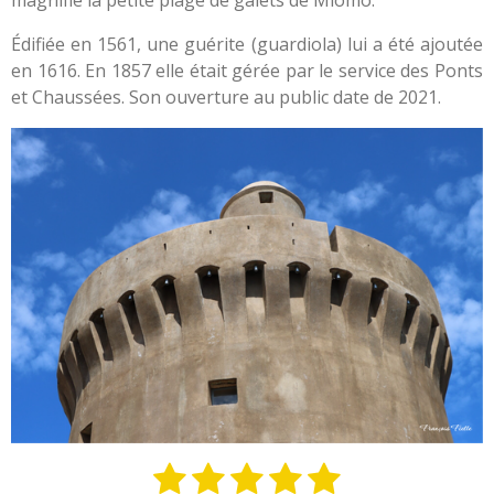
magnifie la petite plage de galets de Miomo.
Édifiée en 1561, une guérite (guardiola) lui a été ajoutée
en 1616. En 1857 elle était gérée par le service des Ponts
et Chaussées. Son ouverture au public date de 2021.
1
2
3
4
5
E
É