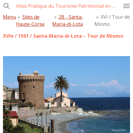
Atlas Pratique du Tourisme Patrimonial en Corse
Passer
au
Menu
»
Sites de
»
2B - Santa-
»
XVI / Tour de
contenu
Haute-Corse
Maria-di-Lota
Miomo
principal
XVIe / 1561 / Santa-Maria-di-Lota – Tour de Miomo