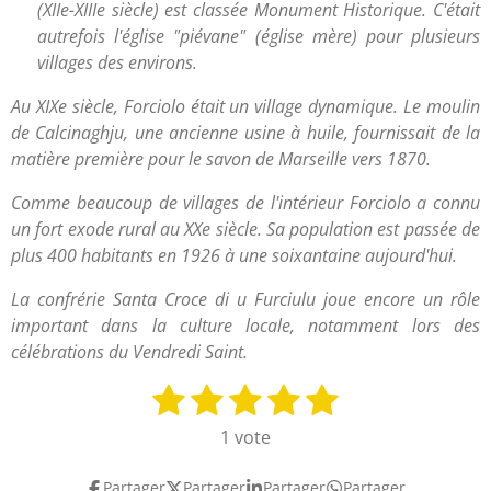
(XIIe-XIIIe siècle) est classée Monument Historique. C'était
autrefois l'église "piévane" (église mère) pour plusieurs
villages des environs.
Au XIXe siècle, Forciolo était un village dynamique. Le moulin
de Calcinaghju, une ancienne usine à huile, fournissait de la
matière première pour le savon de Marseille vers 1870.
Comme beaucoup de villages de l'intérieur Forciolo a connu
un fort exode rural au XXe siècle. Sa population est passée de
plus 400 habitants en 1926 à une soixantaine aujourd'hui.
La confrérie Santa Croce di u Furciulu joue encore un rôle
important dans la culture locale, notamment lors des
célébrations du Vendredi Saint.
1
2
3
4
5
E
É
n
v
é
é
é
é
é
1 vote
v
a
t
t
t
t
t
o
l
Partager
Partager
Partager
Partager
y