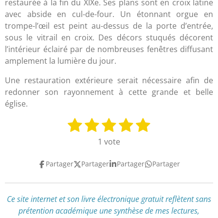
restaurée à la fin du XIXe. Ses plans sont en croix latine
avec abside en cul-de-four. Un étonnant orgue en
trompe-l’œil est peint au-dessus de la porte d’entrée,
sous le vitrail en croix. Des décors stuqués décorent
l’intérieur éclairé par de nombreuses fenêtres diffusant
amplement la lumière du jour.
Une restauration extérieure serait nécessaire afin de
redonner son rayonnement à cette grande et belle
église.
1
2
3
4
5
E
É
n
v
é
é
é
é
é
1 vote
v
a
t
t
t
t
t
o
l
Partager
Partager
Partager
Partager
y
o
o
o
o
o
u
e
a
i
i
i
i
i
r
t
l
l
l
l
l
l
Ce site internet et son livre électronique gratuit reflètent
sans
i
'
prétention académique
une synthèse de mes lectures,
e
e
e
e
e
o