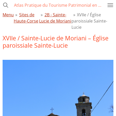
Atlas Pratique du Tourisme Patrimonial en Corse
Passer
au
Menu
»
Sites de
»
2B - Sainte-
»
XVIIe / Église
contenu
Haute-Corse
Lucie de Moriani
paroissiale Sainte-
principal
Lucie
XVIIe / Sainte-Lucie de Moriani – Église
paroissiale Sainte-Lucie