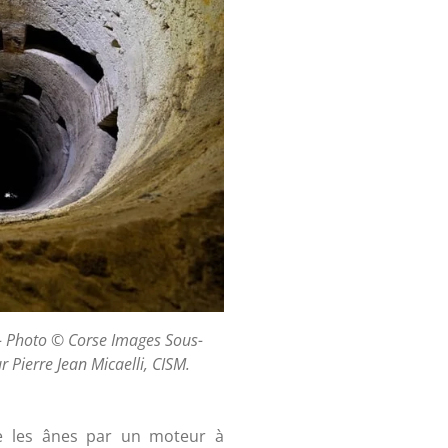
 - Photo © Corse Images Sous-
 Pierre Jean Micaelli, CISM.
e les ânes par un moteur à