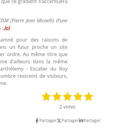
 que ce gradient s’accentuera
SM (Pierre Jean Micaelli) d’une
 :
ici
.
ndamné pour des raisons de
dans un futur proche un site
ier ordre. Au même titre que
onne d’ailleurs dans la même
Barthélemy - Escalier du Roy
ombre restreint de visiteurs,
ème.
1
2
3
4
5
E
n
é
é
é
é
é
2 votes
v
t
t
t
t
t
o
Partager
Partager
Partager
y
o
o
o
o
o
e
i
i
i
i
i
r