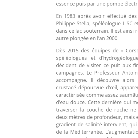
essence puis par une pompe élect
En 1983 après avoir effectué des
Philippe Stella, spéléologue LISC 
dans ce lac souterrain. Il est ainsi
autre plongée en l’an 2000.
Dès 2015 des équipes de « Cors
spéléologues et d’hydrogéologu
décident de visiter ce puit aux fi
campagnes. Le Professeur Antoine 
accompagne. Il découvre alor
crustacé dépourvue d’œil, appare
caractérisée comme assez saumâtr
d’eau douce. Cette dernière qui me
traverser la couche de roche ne 
deux mètres de profondeur, mais el
gradient de salinité intervient, qu
de la Méditerranée. L’augmentati