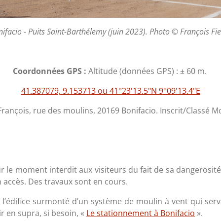
ifacio - Puits Saint-Barthélemy (juin 2023). Photo © François Fie
Coordonnées GPS :
Altitude (données GPS) : ± 60 m.
41.387079, 9.153713 ou 41°23'13.5"N 9°09'13.4"E
François, rue des moulins, 20169 Bonifacio. Inscrit/Classé 
le moment interdit aux visiteurs du fait de sa dangerosité. 
n accès. Des travaux sont en cours.
ner l’édifice surmonté d’un système de moulin à vent qui serv
r en supra, si besoin, «
Le stationnement à Bonifacio
».