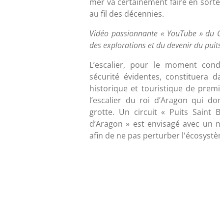
mer va certainement faire en sorte
au fil des décennies.
Vidéo passionnante « YouTube » du CI
des explorations et du devenir du puits
L’escalier, pour le moment co
sécurité évidentes, constituera 
historique et touristique de prem
l’escalier du roi d’Aragon qui d
grotte. Un circuit « Puits Saint 
d’Aragon » est envisagé avec un n
afin de ne pas perturber l'écosyst
É
v
a
l
u
a