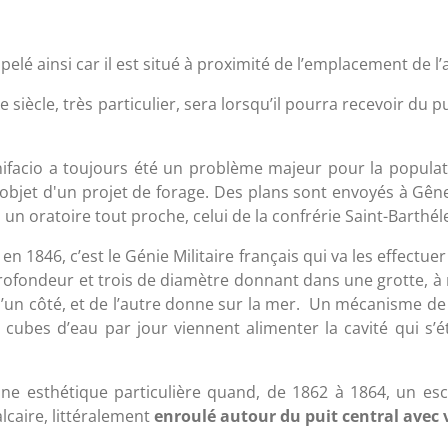
ppelé ainsi car il est situé à proximité de l’emplacement de
Xe siècle, très particulier, sera lorsqu’il pourra recevoir du pu
facio a toujours été un problème majeur pour la populati
t l'objet d'un projet de forage. Des plans sont envoyés à Gê
 un oratoire tout proche, celui de la confrérie Saint-Barthél
 en 1846, c’est le Génie Militaire français qui va les effectue
rofondeur et trois de diamètre donnant dans une grotte, à 
’un côté, et de l’autre donne sur la mer. Un mécanisme de 
 cubes d’eau par jour viennent alimenter la cavité qui s’
’une esthétique particulière quand, de 1862 à 1864, un e
lcaire, littéralement
enroulé autour du puit central avec v