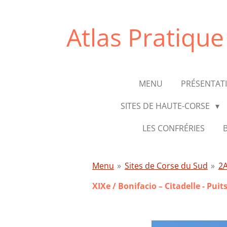
Passer
au
Atlas Pratiqu
contenu
principal
MENU
PRÉSENTAT
SITES DE HAUTE-CORSE
LES CONFRÉRIES
Menu
»
Sites de Corse du Sud
»
2A
XIXe / Bonifacio – Citadelle - Pui