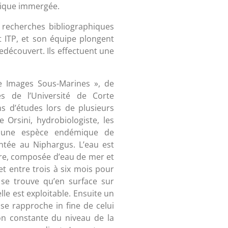
rique immergée.
 recherches bibliographiques
et ITP, et son équipe plongent
 redécouvert. Ils effectuent une
e Images Sous-Marines », de
es de l’Université de Corte
ns d’études lors de plusieurs
Orsini, hydrobiologiste, les
s une espèce endémique de
ntée au Niphargus. L’eau est
e, composée d’eau de mer et
t entre trois à six mois pour
se trouve qu’en surface sur
le est exploitable. Ensuite un
i se rapproche in fine de celui
on constante du niveau de la