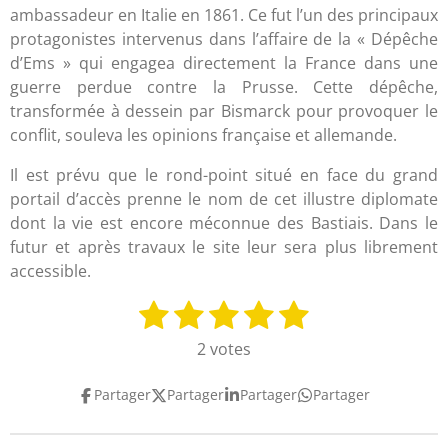
ambassadeur en Italie en 1861. Ce fut l’un des principaux
protagonistes intervenus dans l’affaire de la « Dépêche
d’Ems » qui engagea directement la France dans une
guerre perdue contre la Prusse. Cette dépêche,
transformée à dessein par Bismarck pour provoquer le
conflit, souleva les opinions française et allemande.
Il est prévu que le rond-point situé en face du grand
portail d’accès prenne le nom de cet illustre diplomate
dont la vie est encore méconnue des Bastiais. Dans le
futur et après travaux le site leur sera plus librement
accessible.
1
2
3
4
5
E
É
n
v
é
é
é
é
é
2 votes
v
a
t
t
t
t
t
o
l
Partager
Partager
Partager
Partager
y
o
o
o
o
o
u
e
a
i
i
i
i
i
r