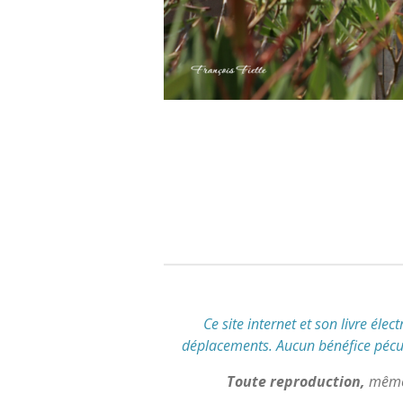
É
v
a
l
u
a
t
i
o
n
Ce site internet et son livre élec
:
déplacements
.
Aucun bénéfice pécuni
5
Toute reproduction,
même 
é