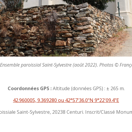
 Ensemble paroissial Saint-Sylvestre (août 2022). Photos © Franço
Coordonnées GPS :
Altitude (données GPS) : ± 265 m.
42.960005, 9.369280 ou 42°57'36.0"N 9°22'09.4"E
oissiale Saint-Sylvestre, 20238 Centuri. Inscrit/Classé Monum