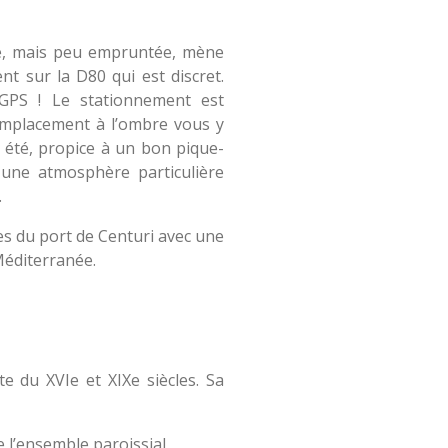
te, mais peu empruntée, mène
nt sur la D80 qui est discret.
 GPS ! Le stationnement est
 emplacement à l’ombre vous y
 été, propice à un bon pique-
une atmosphère particulière
.
es du port de Centuri avec une
Méditerranée.
 du XVIe et XIXe siècles. Sa
e l’ensemble paroissial,