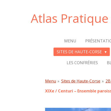
Passer
au
Atlas Pratiqu
contenu
principal
MENU
PRÉSENTATI
SITES DE HAUTE-CORSE
LES CONFRÉRIES
B
Menu
»
Sites de Haute-Corse
»
2B
XIXe / Centuri – Ensemble paroiss