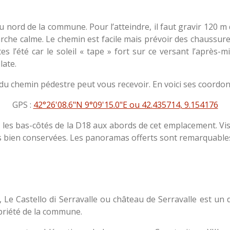
 au nord de la commune. Pour l’atteindre, il faut gravir 120 m 
rche calme. Le chemin est facile mais prévoir des chaussure
s l’été car le soleil « tape » fort sur ce versant l’après-m
late.
du chemin pédestre peut vous recevoir. En voici ses coordon
GPS :
42°26'08.6"N 9°09'15.0"E ou 42.435714, 9.154176
ur les bas-côtés de la D18 aux abords de cet emplacement. Vis
ons bien conservées. Les panoramas offerts sont remarquable
e Castello di Serravalle ou château de Serravalle est un de
opriété de la commune.