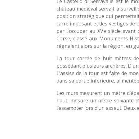
Le Castello di Serravalle est le 
château médiéval servait à surveille
position stratégique qui permettait
carré imposant et des vestiges de co
par l'occuper au XVe siècle avant 
Corse, classé aux Monuments Histo
régnaient alors sur la région, en gu
La tour carrée de huit mètres de 
possédant plusieurs archères. D’un
L’assise de la tour est faite de moe
dans sa partie inférieure, alimentée
Les murs mesurent un mètre d’épaiss
haut, mesure un mètre soixante d’é
l’escamoter lors d’un assaut. Deux es
É
v
a