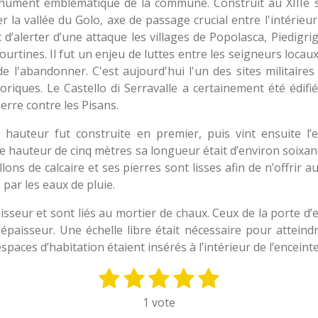
monument emblématique de la commune. Construit au XIIIe s
r la vallée du Golo, axe de passage crucial entre l'intérieur
 d’alerter d’une attaque les villages de Popolasca, Piedigri
urtines. Il fut un enjeu de luttes entre les seigneurs locaux
de l'abandonner. C'est aujourd'hui l'un des sites militair
riques. Le Castello di Serravalle a certainement été édifi
erre contre les Pisans.
hauteur fut construite en premier, puis vint ensuite l’e
e hauteur de cinq mètres sa longueur était d’environ soixa
llons de calcaire et ses pierres sont lisses afin de n’offrir a
 par les eaux de pluie.
eur et sont liés au mortier de chaux. Ceux de la porte d’e
paisseur. Une échelle libre était nécessaire pour atteindr
paces d’habitation étaient insérés à l’intérieur de l’enceinte
1
2
3
4
5
E
n
é
é
é
é
é
1 vote
v