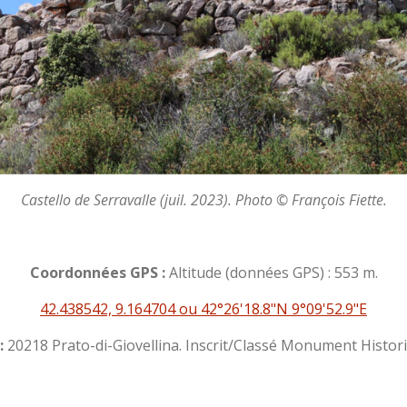
Castello de Serravalle (juil. 2023). Photo © François Fiette.
Coordonnées GPS :
Altitude (données GPS) : 553 m.
42.438542, 9.164704 ou 42°26'18.8"N 9°09'52.9"E
:
20218 Prato-di-Giovellina. Inscrit/Classé Monument Histori