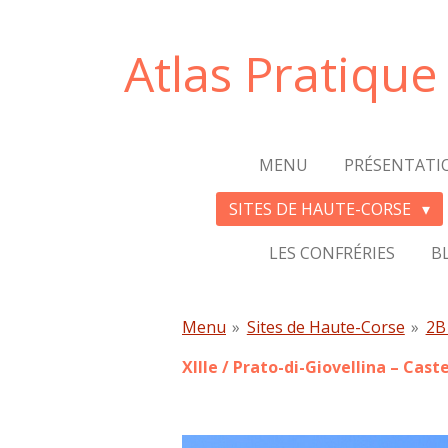
Passer
au
Atlas Pratiqu
contenu
principal
MENU
PRÉSENTATI
SITES DE HAUTE-CORSE
LES CONFRÉRIES
B
Menu
»
Sites de Haute-Corse
»
2B 
XIIIe /
Prato-di-Giovellina
– Caste