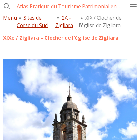
Atlas Pratique du Tourisme Patrimonial en Corse
Passer
au
Menu
»
Sites de
»
2A -
»
XIX / Clocher de
contenu
Corse du Sud
Zigliara
l’église de Zigliara
principal
XIXe / Zigliara – Clocher de l’église de Zigliara