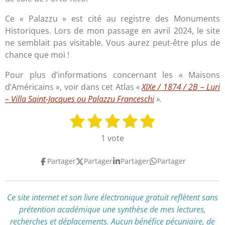
Ce « Palazzu » est cité au registre des Monuments
Historiques. Lors de mon passage en avril 2024, le site
ne semblait pas visitable. Vous aurez peut-être plus de
chance que moi !
Pour plus d’informations concernant les « Maisons
d’Américains », voir dans cet Atlas
«
XIXe / 1874 / 2B – Luri
– Villa Saint-Jacques ou Palazzu Franceschi
».
1
2
3
4
5
E
É
n
v
é
é
é
é
é
1 vote
v
a
t
t
t
t
t
o
l
Partager
Partager
Partager
Partager
y
o
o
o
o
o
u
e
a
i
i
i
i
i
r
t
l
l
l
l
l
l
Ce site internet et son livre électronique gratuit reflètent
sans
i
'
prétention académique
une synthèse de mes lectures,
e
e
e
e
e
o
é
recherches et déplacements
.
Aucun bénéfice pécuniaire, de