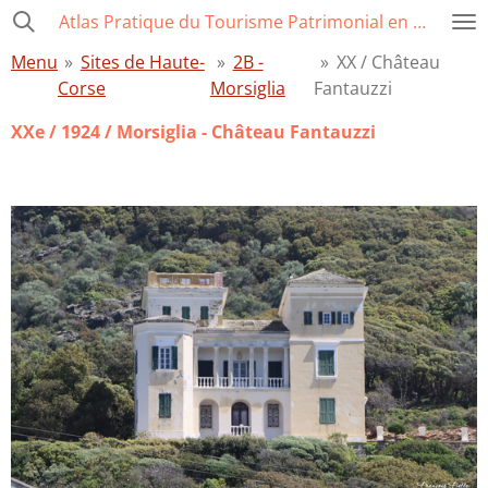
Atlas Pratique du Tourisme Patrimonial en Corse
Passer
au
Menu
»
Sites de Haute-
»
2B -
»
XX / Château
contenu
Corse
Morsiglia
Fantauzzi
principal
XXe / 1924 / Morsiglia - Château Fantauzzi