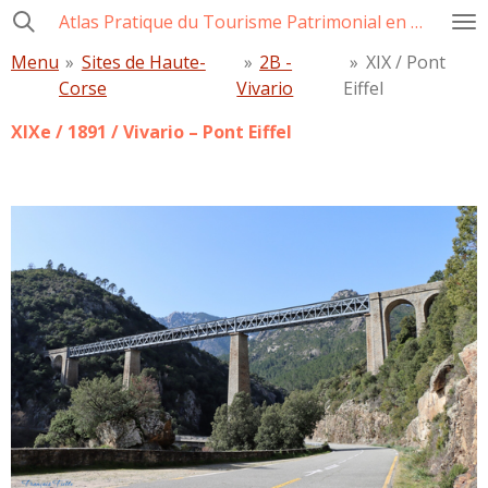
Atlas Pratique du Tourisme Patrimonial en Corse
Passer
au
Menu
»
Sites de Haute-
»
2B -
»
XIX / Pont
contenu
Corse
Vivario
Eiffel
principal
XIXe / 1891 / Vivario – Pont Eiffel