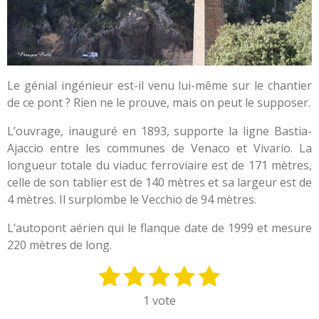
Le génial ingénieur est-il venu lui-même sur le chantier
de ce pont ? Rien ne le prouve, mais on peut le supposer.
L’ouvrage, inauguré en 1893, supporte la ligne Bastia-
Ajaccio entre les communes de Venaco et Vivario. La
longueur totale du viaduc ferroviaire est de 171 mètres,
celle de son tablier est de 140 mètres et sa largeur est de
4 mètres. Il surplombe le Vecchio de 94 mètres.
L’autopont aérien qui le flanque date de 1999 et mesure
220 mètres de long.
1
2
3
4
5
E
É
n
v
é
é
é
é
é
1 vote
v
a