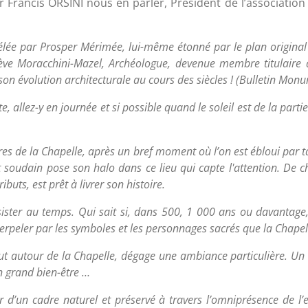
Francis ORSINI nous en parler, Président de l’association 
élée par Prosper Mérimée, lui-même étonné par le plan original 
viève Moracchini-Mazel, Archéologue, devenue membre titulaire
t son évolution architecturale au cours des siècles ! (Bulletin M
, allez-y en journée et si possible quand le soleil est de la parti
res de la Chapelle, après un bref moment où l’on est ébloui par ta
t soudain pose son halo dans ce lieu qui capte l'attention. De
buts, est prêt à livrer son histoire.
sister au temps. Qui sait si, dans 500, 1 000 ans ou davantage
terpeler par les symboles et les personnages sacrés que la Chape
 tout autour de la Chapelle, dégage une ambiance particulière. U
n grand bien-être …
 d’un cadre naturel et préservé à travers l’omniprésence de l’e