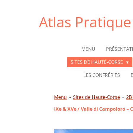
Passer
au
Atlas Pratiqu
contenu
principal
MENU
PRÉSENTAT
SITES DE HAUTE-CORSE
LES CONFRÉRIES
Menu
»
Sites de Haute-Corse
»
2B 
IXe & XVe /
Valle di Campoloro
– 