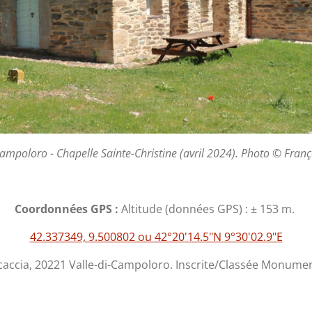
Campoloro - Chapelle Sainte-Christine (avril 2024). Photo © Franço
Coordonnées GPS :
Altitude (données GPS) : ± 153 m.
42.337349, 9.500802 ou 42°20'14.5"N 9°30'02.9"E
accia, 20221 Valle-di-Campoloro. Inscrite/Classée Monument