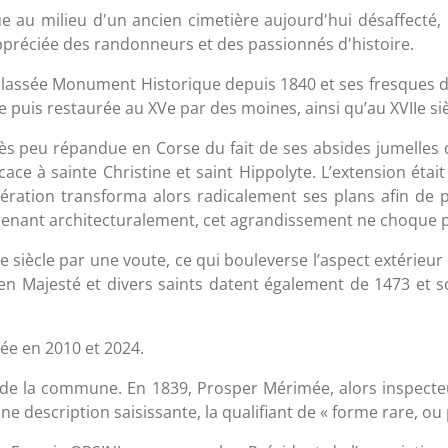
tue au milieu d'un ancien cimetière aujourd'hui désaffecté
préciée des randonneurs et des passionnés d'histoire.
classée Monument Historique depuis 1840 et ses fresques dep
cle puis restaurée au XVe par des moines, ainsi qu’au XVIIe siè
rès peu répandue en Corse du fait de ses absides jumelles d
ace à sainte Christine et saint Hippolyte. L’extension était
pération transforma alors radicalement ses plans afin de 
enant architecturalement, cet agrandissement ne choque pa
siècle par une voute, ce qui bouleverse l’aspect extérieur e
t en Majesté et divers saints datent également de 1473 et 
rée en 2010 et 2024.
e la commune. En 1839, Prosper Mérimée, alors inspecte
 une description saisissante, la qualifiant de « forme rare, ou