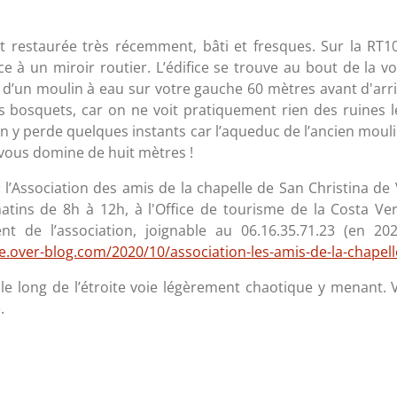
ent restaurée très récemment, bâti et fresques. Sur la R
ace à un miroir routier. L’édifice se trouve au bout de la v
’un moulin à eau sur votre gauche 60 mètres avant d'arriv
s bosquets, car on ne voit pratiquement rien des ruines l
’on y perde quelques instants car l’aqueduc de l’ancien moul
Il vous domine de huit mètres !
 l’Association des amis de la chapelle de San Christina de
matins de 8h à 12h, à l'Office de tourisme de la Costa Ve
nt de l’association, joignable au 06.16.35.71.23 (en 202
e.over-blog.com/2020/10/association-les-amis-de-la-chapell
 le long de l’étroite voie légèrement chaotique y menant.
.