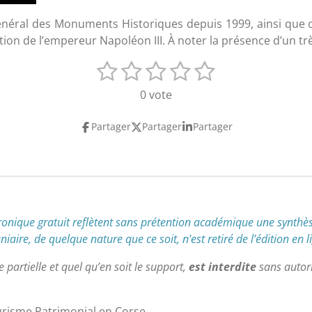
 Général des Monuments Historiques depuis 1999, ainsi que 
ion de l’empereur Napoléon III. À noter la présence d’un très
1
2
3
4
5
E
n
é
é
é
é
é
0 vote
v
t
t
t
t
t
o
Partager
Partager
Partager
y
o
o
o
o
o
e
i
i
i
i
i
r
l
l
l
l
l
l
'
e
e
e
e
e
é
s
s
s
s
v
tronique gratuit reflètent
sans prétention académique
une synthès
a
aire, de quelque nature que ce soit, n'est retiré de l’édition en l
l
u
partielle et quel qu’en soit le support,
est interdite
sans autori
a
t
urisme Patrimonial en Corse
i