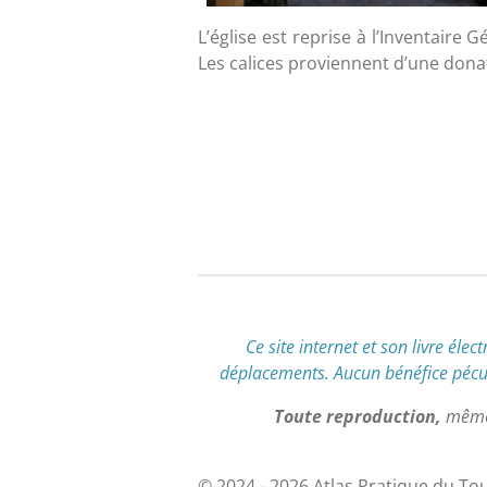
L’église est reprise à l’Inventaire
Les calices proviennent d’une donat
É
v
a
l
u
a
t
i
o
n
Ce site internet et son livre élec
:
déplacements
.
Aucun bénéfice pécuni
0
Toute reproduction,
même 
é
t
o
© 2024 - 2026 Atlas Pratique du To