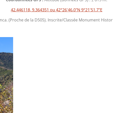
42.446118, 9.364351 ou 42°26'46.0"N 9°21'51.7"E
ca. (Proche de la D505). Inscrite/Classée Monument Histori