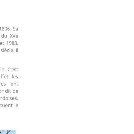
1806. Sa
e du XVe
et 1983.
iècle. Il
n. C’est
ffet, les
res ont
r dit de
ardoises.
tuent le