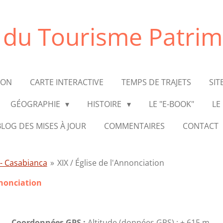
e du Tourisme Patrim
ION
CARTE INTERACTIVE
TEMPS DE TRAJETS
SIT
GÉOGRAPHIE
HISTOIRE
LE "E-BOOK"
LE
BLOG DES MISES À JOUR
COMMENTAIRES
CONTACT
 - Casabianca
»
XIX / Église de l'Annonciation
nnonciation
Coordonnées GPS :
Altitude (données GPS) : ± 615 m.