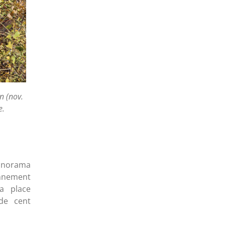
n (nov.
e.
panorama
onnement
a place
 de cent