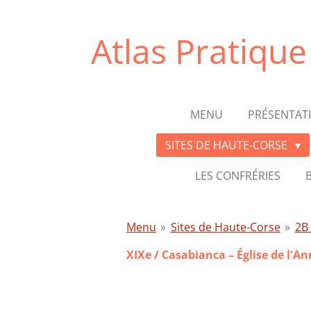
Passer
au
Atlas Pratiqu
contenu
principal
MENU
PRÉSENTAT
SITES DE HAUTE-CORSE
LES CONFRÉRIES
Menu
»
Sites de Haute-Corse
»
2B
XIXe / Casabianca – Église de l'A