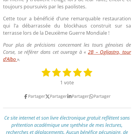
toujours poursuivis par les paolistes.
Cette tour a bénéficié d’une remarquable restauration
qui l’a débarrassée du blockhaus construit sur sa
terrasse lors de la Deuxième Guerre Mondiale !
Pour plus de précisions concernant les tours génoises de
Corse, se référer dans cet ouvrage à «
2B – Ogliastro, tour
d’Albo
».
1
2
3
4
5
E
É
n
v
é
é
é
é
é
1 vote
v
a
t
t
t
t
t
o
l
Partager
Partager
Partager
Partager
y
o
o
o
o
o
u
e
a
i
i
i
i
i
r
t
l
l
l
l
l
l
Ce site internet et son livre électronique gratuit reflètent
sans
i
'
prétention académique
une synthèse de mes lectures,
e
e
e
e
e
o
é
recherches et déplacements
.
Aucun bénéfice pécuniaire, de