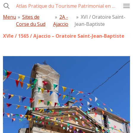
Atlas Pratique du Tourisme Patrimonial en Corse
Passer
au
Menu
»
Sites de
»
2A -
»
XVI / Oratoire Saint-
contenu
Corse du Sud
Ajaccio
Jean-Baptiste
principal
XVIe / 1565 / Ajaccio – Oratoire Saint-Jean-Baptiste