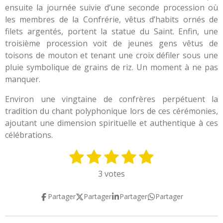
ensuite la journée suivie d’une seconde procession où
les membres de la Confrérie, vêtus d’habits ornés de
filets argentés, portent la statue du Saint. Enfin, une
troisième procession voit de jeunes gens vêtus de
toisons de mouton et tenant une croix défiler sous une
pluie symbolique de grains de riz. Un moment à ne pas
manquer.
Environ une vingtaine de confrères perpétuent la
tradition du chant polyphonique lors de ces cérémonies,
ajoutant une dimension spirituelle et authentique à ces
célébrations.
1
2
3
4
5
E
É
n
v
é
é
é
é
é
3 votes
v
a
t
t
t
t
t
o
l
Partager
Partager
Partager
Partager
y
o
o
o
o
o
u
e
a
i
i
i
i
i
r