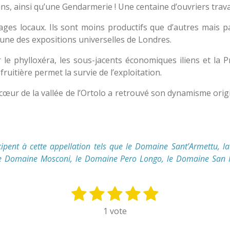
ns, ainsi qu’une Gendarmerie ! Une centaine d’ouvriers travail
ages locaux. Ils sont moins productifs que d’autres mais pa
’une des expositions universelles de Londres.
 le phylloxéra, les sous-jacents économiques iliens et la
uitière permet la survie de l’exploitation.
ur de la vallée de l’Ortolo a retrouvé son dynamisme origin
cipent à cette appellation tels que le Domaine Sant’Armettu, l
, le Domaine Mosconi, le Domaine Pero Longo, le Domaine San Mic
1
2
3
4
5
E
n
é
é
é
é
é
1 vote
v
t
t
t
t
t
o