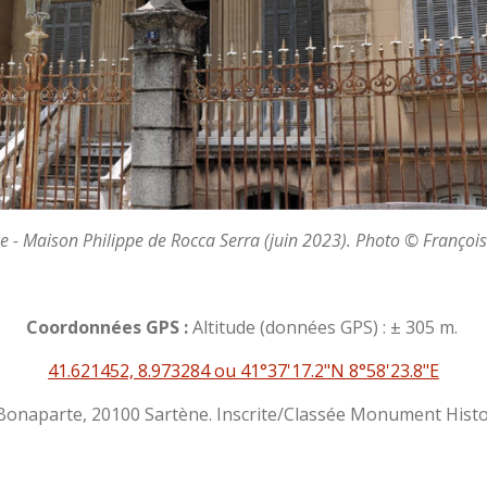
e - Maison Philippe de Rocca Serra (juin 2023). Photo © François 
Coordonnées GPS :
Altitude (données GPS) : ± 305 m.
41.621452, 8.973284 ou 41°37'17.2"N 8°58'23.8"E
Bonaparte, 20100 Sartène. Inscrite/Classée Monument Historiq