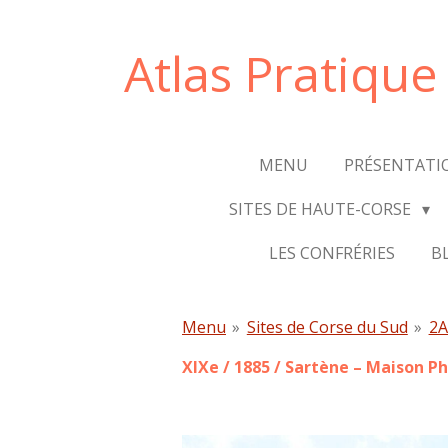
Passer
au
Atlas Pratiqu
contenu
principal
MENU
PRÉSENTATI
SITES DE HAUTE-CORSE
LES CONFRÉRIES
B
Menu
»
Sites de Corse du Sud
»
2A
XIXe / 1885 /
Sartène – Maison Ph