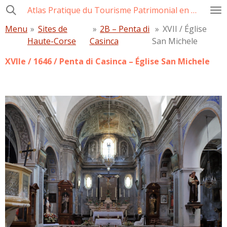
Atlas Pratique du Tourisme Patrimonial en Corse
Passer
au
Menu
»
Sites de
»
2B – Penta di
»
XVII / Église
contenu
Haute-Corse
Casinca
San Michele
principal
XVIIe / 1646 / Penta di Casinca – Église San Michele