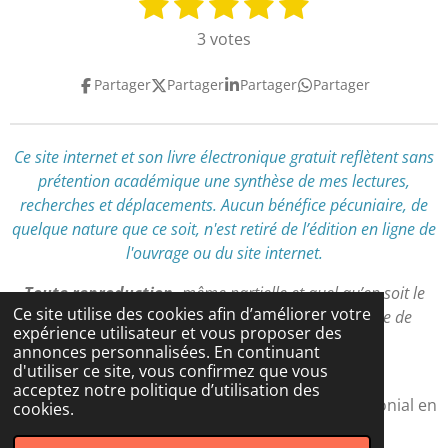
1
2
3
4
5
É
n
v
é
é
é
é
é
3 votes
v
a
t
t
t
t
t
o
l
Partager
Partager
Partager
Partager
y
o
o
o
o
o
u
e
a
i
i
i
i
i
r
t
l
l
l
l
l
l
Ce site internet et son livre électronique gratuit reflètent
sans
i
'
prétention académique
une synthèse de mes lectures,
e
e
e
e
e
o
é
recherches et déplacements
.
Aucun bénéfice pécuniaire, de
n
s
s
s
s
v
quelque nature que ce soit, n'est retiré de l’édition en ligne de
:
a
l'ouvrage ou du site internet.
l
5
u
é
Toute reproduction,
même partielle et quel qu’en soit le
a
t
Ce site utilise des cookies afin d’améliorer votre
support,
est interdite
sans autorisation préalable de
t
expérience utilisateur et vous proposer des
o
l’auteur.
i
annonces personnalisées. En continuant
i
d'utiliser ce site, vous confirmez que vous
o
l
acceptez notre politique d’utilisation des
n
© 2024 - 2026 Atlas Pratique du Tourisme Patrimonial en
e
cookies.
Corse
s