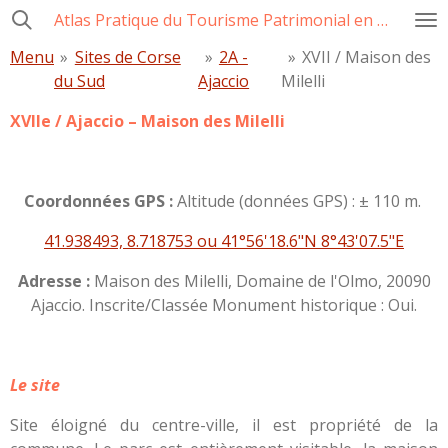
Atlas Pratique du Tourisme Patrimonial en Corse
Passer
au
Menu
»
Sites de Corse
»
2A -
»
XVII / Maison des
contenu
du Sud
Ajaccio
Milelli
principal
XVIIe / Ajaccio – Maison des Milelli
Coordonnées GPS :
Altitude (données GPS) : ± 110 m.
41.938493, 8.718753 ou 41°56'18.6"N 8°43'07.5"E
Adresse :
Maison des Milelli, Domaine de l'Olmo, 20090
Ajaccio. Inscrite/Classée Monument historique : Oui.
Le site
Site éloigné du centre-ville, il est propriété de la