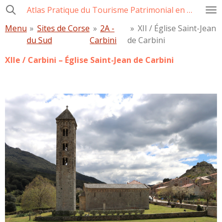
Atlas Pratique du Tourisme Patrimonial en Corse
Passer
au
Menu
»
Sites de Corse
»
2A -
»
XII / Église Saint-Jean
contenu
du Sud
Carbini
de Carbini
principal
XIIe / Carbini – Église Saint-Jean de Carbini