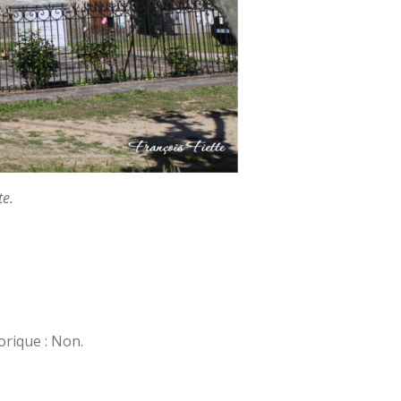
te.
rique : Non.