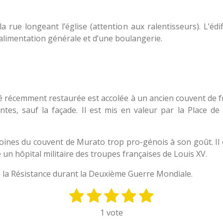
la rue longeant l’église (attention aux ralentisseurs). L’édi
alimentation générale et d’une boulangerie.
été récemment restaurée est accolée à un ancien couvent de fra
ntes, sauf la façade. Il est mis en valeur par la Place de
moines du couvent de Murato trop pro-génois à son goût. Il 
e un hôpital militaire des troupes françaises de Louis XV.
e la Résistance durant la Deuxième Guerre Mondiale.
1
2
3
4
5
E
n
é
é
é
é
é
1 vote
v