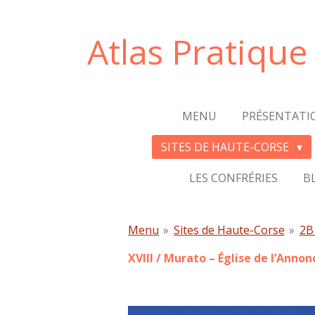
Passer
au
Atlas Pratiqu
contenu
principal
MENU
PRÉSENTATI
SITES DE HAUTE-CORSE
LES CONFRÉRIES
B
Menu
»
Sites de Haute-Corse
»
2B
XVIII /
Murato – Église de l’Annon