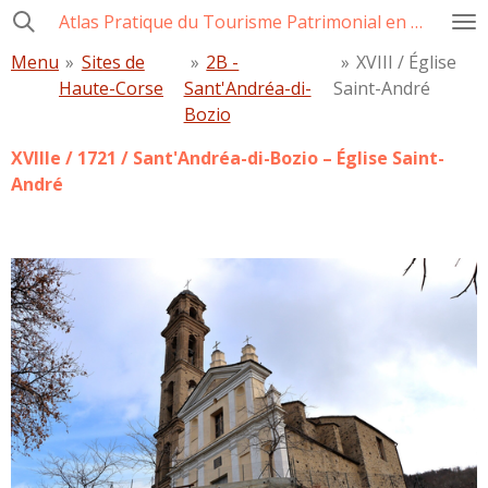
Atlas Pratique du Tourisme Patrimonial en Corse
Passer
au
Menu
»
Sites de
»
2B -
»
XVIII / Église
contenu
Haute-Corse
Sant'Andréa-di-
Saint-André
principal
Bozio
XVIIIe / 1721 /
Sant'Andréa-di-Bozio
– Église Saint-
André