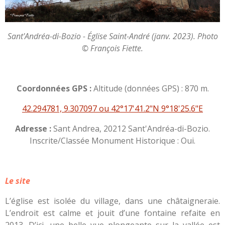
Sant'Andréa-di-Bozio - Église Saint-André (janv. 2023). Photo
© François Fiette.
Coordonnées GPS :
Altitude (données GPS) : 870 m.
42.294781, 9.307097 ou 42°17'41.2"N 9°18'25.6"E
Adresse :
Sant Andrea, 20212 Sant'Andréa-di-Bozio.
Inscrite/Classée Monument Historique : Oui.
Le site
L’église est isolée du village, dans une châtaigneraie.
L’endroit est calme et jouit d’une fontaine refaite en
2013. D’ici, une belle vue plongeante sur la vallée est