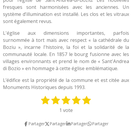
fresques sont harmonisées avec les anciennes. Un
système d’illumination est installé. Les clos et les vitraux
sont également revus.
L'église aux dimensions importantes, parfois
surnommée à tort mais avec respect « la cathédrale du
Boziu », incarne l'histoire, la foi et la solidarité de la
communauté locale. ​En 1857 le bourg fusionne avec les
villages environnants et prend le nom de « Sant'Andrea
di Bozio » en hommage à cette église emblématique.
L’édifice est la propriété de la commune et est citée aux
Monuments Historiques depuis 1993.
1
2
3
4
5
E
É
n
v
é
é
é
é
é
1 vote
v
a
t
t
t
t
t
o
l
Partager
Partager
Partager
Partager
y
o
o
o
o
o
u
e