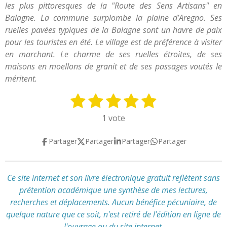
les plus pittoresques de la "Route des Sens Artisans" en
Balagne. La commune surplombe la plaine d’Aregno. Ses
ruelles pavées typiques de la Balagne sont un havre de paix
pour les touristes en été. Le village est de préférence à visiter
en marchant. Le charme de ses ruelles étroites, de ses
maisons en moellons de granit et de ses passages voutés le
méritent.
1
2
3
4
5
E
É
n
v
é
é
é
é
é
1 vote
v
a
t
t
t
t
t
o
l
Partager
Partager
Partager
Partager
y
o
o
o
o
o
u
e
a
i
i
i
i
i
r
t
l
l
l
l
l
l
Ce site internet et son livre électronique gratuit reflètent
sans
i
'
prétention académique
une synthèse de mes lectures,
e
e
e
e
e
o
é
recherches et déplacements
.
Aucun bénéfice pécuniaire, de
n
s
s
s
s
v
quelque nature que ce soit, n'est retiré de l’édition en ligne de
:
a
l'ouvrage ou du site internet.