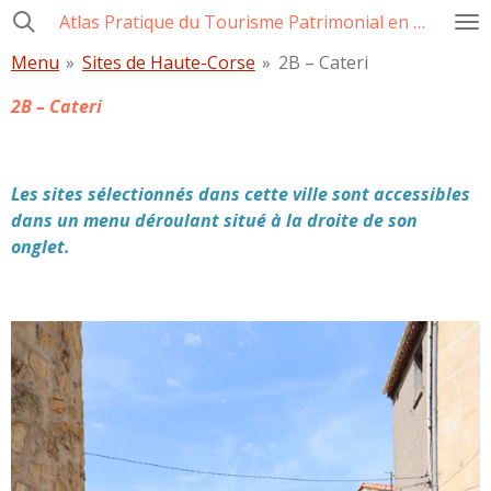
Atlas Pratique du Tourisme Patrimonial en Corse
Passer
au
Menu
»
Sites de Haute-Corse
»
2B – Cateri
contenu
principal
2B – Cateri
Les sites sélectionnés dans cette ville sont accessibles
dans un menu déroulant situé à la droite de son
onglet.