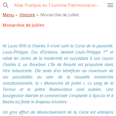
Atlas Pratique du Tourisme Patrimonial en Corse
Passer
au
Menu
»
Histoire
»
Monarchie de Juillet
contenu
principal
Monarchie de Juillet
Ni Louis XVIII ni Charles X n’ont sorti la Corse de la pauvreté.
er
Louis-Philippe, Duc d’Orléans, devient Louis-Philippe 1
et
rebat les cartes de la modernité en succédant à son cousin
Charles X, un Bourbon. L’Île de Beauté est propulsée dans
l’ère industrielle. Elle tente d’en bénéficier au maximum de
ses possibilités au sein de la nouvelle monarchie
constitutionnelle, la « Monarchie de Juillet ». Le sang de la
Terreur et la piètre Restauration sont oubliés. Une
bourgeoisie libérale et commerciale s’implante à Ajaccio et à
Bastia où flotte le drapeau tricolore.
Un gros effort de désenclavement de la Corse est entrepris