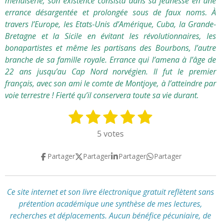
menuiserie, son existence consista dans sa jeunesse en une
errance désargentée et prolongée sous de faux noms. À
travers l’Europe, les Etats-Unis d’Amérique, Cuba, la Grande-
Bretagne et la Sicile en évitant les révolutionnaires, les
bonapartistes et même les partisans des Bourbons, l’autre
branche de sa famille royale. Errance qui l’amena à l’âge de
22 ans jusqu’au Cap Nord norvégien. Il fut le premier
français, avec son ami le comte de Montjoye, à l’atteindre par
voie terrestre ! Fierté qu’il conservera toute sa vie durant.
1
2
3
4
5
E
É
n
v
é
é
é
é
é
5 votes
v
a
t
t
t
t
t
o
l
Partager
Partager
Partager
Partager
y
o
o
o
o
o
u
e
a
i
i
i
i
i
r
t
l
l
l
l
l
l
Ce site internet et son livre électronique gratuit reflètent
sans
i
'
prétention académique
une synthèse de mes lectures,
e
e
e
e
e
o
é
recherches et déplacements
.
Aucun bénéfice pécuniaire, de