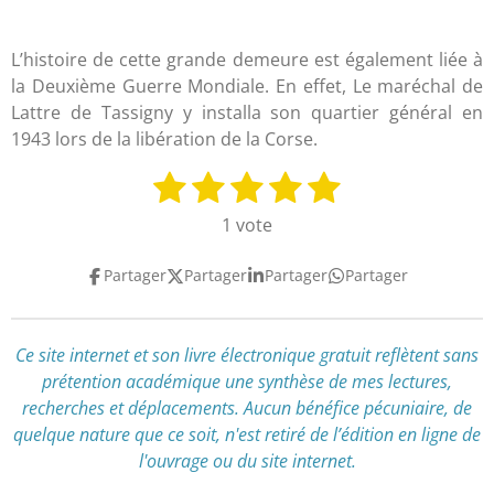
L’histoire de cette grande demeure est également liée à
la Deuxième Guerre Mondiale. En effet, Le maréchal de
Lattre de Tassigny y installa son quartier général en
1943 lors de la libération de la Corse.
1
2
3
4
5
E
É
n
v
é
é
é
é
é
1 vote
v
a
t
t
t
t
t
o
l
Partager
Partager
Partager
Partager
y
o
o
o
o
o
u
e
a
i
i
i
i
i
r
t
l
l
l
l
l
l
Ce site internet et son livre électronique gratuit reflètent
sans
i
'
prétention académique
une synthèse de mes lectures,
e
e
e
e
e
o
é
recherches et déplacements
.
Aucun bénéfice pécuniaire, de
n
s
s
s
s
v
quelque nature que ce soit, n'est retiré de l’édition en ligne de
:
a
l'ouvrage ou du site internet.
l
5