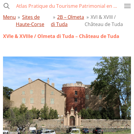
Atlas Pratique du Tourisme Patrimonial en Corse
Passer
au
Menu
»
Sites de
»
2B – Olmeta
»
XVI & XVIII /
contenu
Haute-Corse
di Tuda
Château de Tuda
principal
XVIe & XVIIIe / Olmeta di Tuda – Château de Tuda