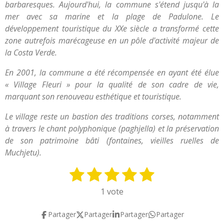
barbaresques. Aujourd'hui, la commune s'étend jusqu'à la
mer avec sa marine et la plage de Padulone. Le
développement touristique du XXe siècle a transformé cette
zone autrefois marécageuse en un pôle d'activité majeur de
la Costa Verde.
En 2001, la commune a été récompensée en ayant été élue
« Village Fleuri » pour la qualité de son cadre de vie,
marquant son renouveau esthétique et touristique.
Le village reste un bastion des traditions corses, notamment
à travers le chant polyphonique (paghjella) et la préservation
de son patrimoine bâti (fontaines, vieilles ruelles de
Muchjetu).
1
2
3
4
5
E
É
n
v
é
é
é
é
é
1 vote
v
a
t
t
t
t
t
o
l
Partager
Partager
Partager
Partager
y
o
o
o
o
o
u