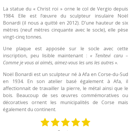
La statue du « Christ roi » orne le col de Vergio depuis
1984. Elle est l’œuvre du sculpteur insulaire Noël
Bonardi (il nous a quitté en 2012). D’une hauteur de six
mètres (neuf mètres cinquante avec le socle), elle pèse
vingt-cinq tonnes.
Une plaque est apposée sur le socle avec cette
inscription, peu lisible maintenant :
« Tenitevi caru –
Comme je vous ai aimés, aimez-vous les uns les autres »
.
Noël Bonardi est un sculpteur né à Afa en Corse-du-Sud
en 1934. En son atelier basé également à Afa, il
affectionnait de travailler la pierre, le métal ainsi que le
bois. Beaucoup de ses œuvres commémoratives ou
décoratives ornent les municipalités de Corse mais
également du continent.
1
2
3
4
5
E
É
n
v