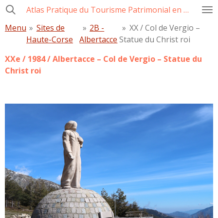
Atlas Pratique du Tourisme Patrimonial en Corse
Passer
au
Menu
»
Sites de
»
2B -
»
XX / Col de Vergio –
contenu
Haute-Corse
Albertacce
Statue du Christ roi
principal
XXe / 1984 / Albertacce – Col de Vergio – Statue du
Christ roi