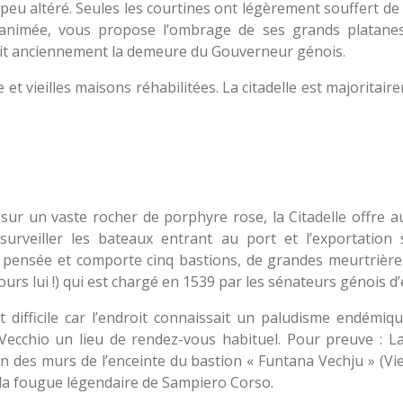
rès peu altéré. Seules les courtines ont légèrement souffert de
s animée, vous propose l’ombrage de ses grands platane
tait anciennement la demeure du Gouverneur génois.
et vieilles maisons réhabilitées. La citadelle est majoritaire
sur un vaste rocher de porphyre rose, la Citadelle offre au
surveiller les bateaux entrant au port et l’exportation
t pensée et comporte cinq bastions, de grandes meurtrièr
ours lui !) qui est chargé en 1539 par les sénateurs génois d’
t difficile car l’endroit connaissait un paludisme endémiqu
Vecchio un lieu de rendez-vous habituel. Pour preuve : La 
n des murs de l’enceinte du bastion « Funtana Vechju » (Vieil
 à la fougue légendaire de Sampiero Corso.