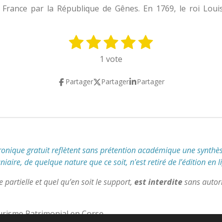
 France par la République de Gênes. En 1769, le roi Louis
1
2
3
4
5
E
n
é
é
é
é
é
1 vote
v
t
t
t
t
t
o
Partager
Partager
Partager
y
o
o
o
o
o
e
i
i
i
i
i
r
l
l
l
l
l
l
'
e
e
e
e
e
é
s
s
s
s
v
tronique gratuit reflètent
sans prétention académique
une synthès
a
aire, de quelque nature que ce soit, n'est retiré de l’édition en l
l
u
partielle et quel qu’en soit le support,
est interdite
sans autori
a
t
urisme Patrimonial en Corse
i