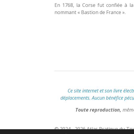
En 1768, la Corse fut confiée à la
nommant « Bastion de France ».
É
v
a
l
u
a
t
i
o
n
Ce site internet et son livre élec
:
déplacements
.
Aucun bénéfice pécuni
5
Toute reproduction,
même 
é
t
o
© 2024 - 2026 Atlas Pratique du To
i