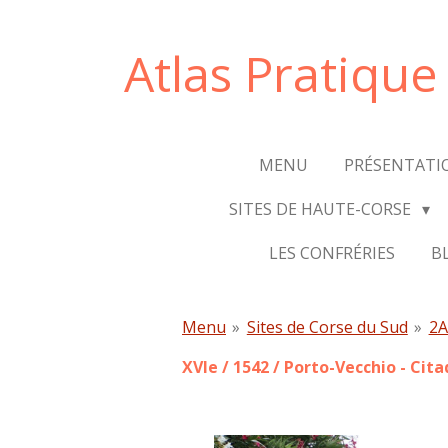
Passer
au
Atlas Pratiqu
contenu
principal
MENU
PRÉSENTATI
SITES DE HAUTE-CORSE
LES CONFRÉRIES
B
Menu
»
Sites de Corse du Sud
»
2A
XVIe / 1542 / Porto-Vecchio - Cita