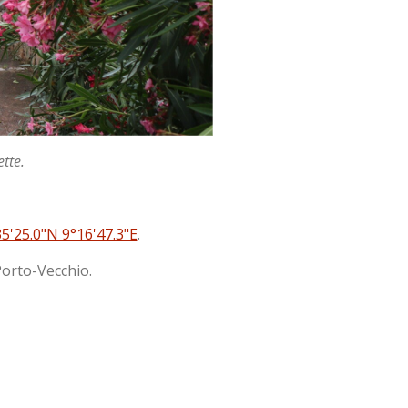
ette.
5'25.0"N 9°16'47.3"E
.
Porto-Vecchio.