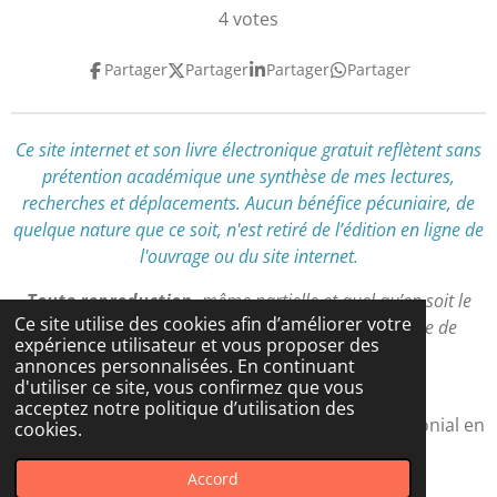
v
é
é
é
é
é
4 votes
v
a
t
t
t
t
t
o
l
Partager
Partager
Partager
Partager
y
o
o
o
o
o
u
e
a
i
i
i
i
i
r
t
l
l
l
l
l
l
Ce site internet et son livre électronique gratuit reflètent
sans
i
'
prétention académique
une synthèse de mes lectures,
e
e
e
e
e
o
é
recherches et déplacements
.
Aucun bénéfice pécuniaire, de
n
s
s
s
s
v
quelque nature que ce soit, n'est retiré de l’édition en ligne de
:
a
l'ouvrage ou du site internet.
l
4
u
.
Toute reproduction,
même partielle et quel qu’en soit le
a
5
Ce site utilise des cookies afin d’améliorer votre
support,
est interdite
sans autorisation préalable de
t
expérience utilisateur et vous proposer des
é
l’auteur.
i
annonces personnalisées. En continuant
t
d'utiliser ce site, vous confirmez que vous
o
o
acceptez notre politique d’utilisation des
n
© 2024 - 2026 Atlas Pratique du Tourisme Patrimonial en
i
cookies.
Corse
l
Accord
e
Propulsé par
Webador