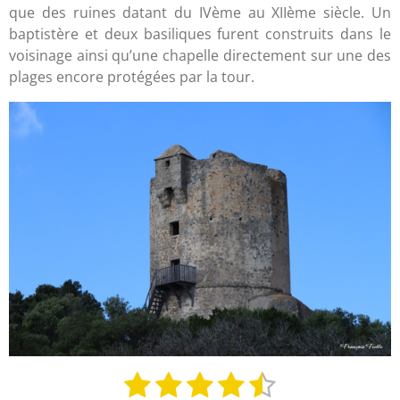
que des ruines datant du IVème au XIIème siècle. Un
baptistère et deux basiliques furent construits dans le
voisinage ainsi qu’une chapelle directement sur une des
plages encore protégées par la tour.
1
2
3
4
5
E
É
n