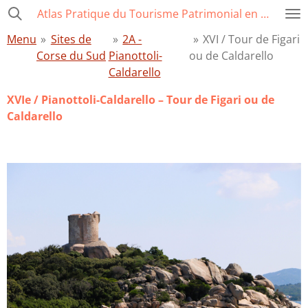
Atlas Pratique du Tourisme Patrimonial en Corse
Passer
au
Menu
»
Sites de
»
2A -
»
XVI / Tour de Figari
contenu
Corse du Sud
Pianottoli-
ou de Caldarello
principal
Caldarello
XVIe /
Pianottoli-Caldarello
– Tour de Figari ou de
Caldarello