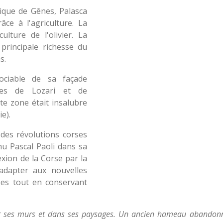
lique de Gênes, Palasca
ce à l'agriculture. La
lture de l'olivier. La
a principale richesse du
s.
sociable de sa façade
ages de Lozari et de
tte zone était insalubre
e).
des révolutions corses
enu Pascal Paoli dans sa
xion de la Corse par la
adapter aux nouvelles
ises tout en conservant
ur ses murs et dans ses paysages. Un ancien hameau abandonn