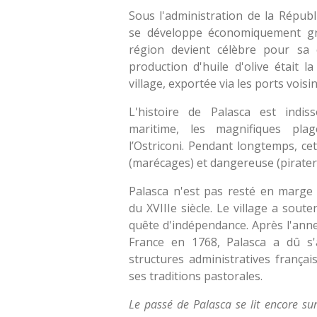
Sous l'administration de la Répub
se développe économiquement grâ
région devient célèbre pour sa cu
production d'huile d'olive était l
village, exportée via les ports voisin
L'histoire de Palasca est indis
maritime, les magnifiques pl
l’Ostriconi. Pendant longtemps, ce
(marécages) et dangereuse (pirateri
Palasca n'est pas resté en marge 
du XVIIIe siècle. Le village a sout
quête d'indépendance. Après l'anne
France en 1768, Palasca a dû s'
structures administratives frança
ses traditions pastorales.
Le passé de Palasca se lit encore s