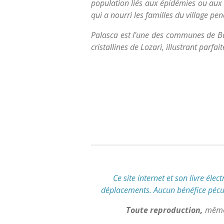
population liés aux épidémies ou aux
qui a nourri les familles du village pen
Palasca est l'une des communes de Ba
cristallines de Lozari, illustrant parf
É
v
a
l
u
a
t
i
o
n
Ce site internet et son livre élec
:
déplacements
.
Aucun bénéfice pécuni
5
Toute reproduction,
même 
é
t