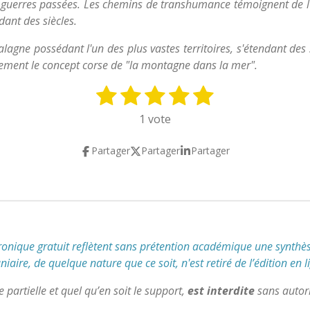
 guerres passées. Les chemins de transhumance témoignent de l'i
dant des siècles.
lagne possédant l'un des plus vastes territoires, s'étendant 
aitement le concept corse de "la montagne dans la mer".
1
2
3
4
5
E
n
é
é
é
é
é
1 vote
v
t
t
t
t
t
o
Partager
Partager
Partager
y
o
o
o
o
o
e
i
i
i
i
i
r
l
l
l
l
l
l
'
e
e
e
e
e
é
s
s
s
s
v
tronique gratuit reflètent
sans prétention académique
une synthès
a
aire, de quelque nature que ce soit, n'est retiré de l’édition en l
l
u
partielle et quel qu’en soit le support,
est interdite
sans autori
a