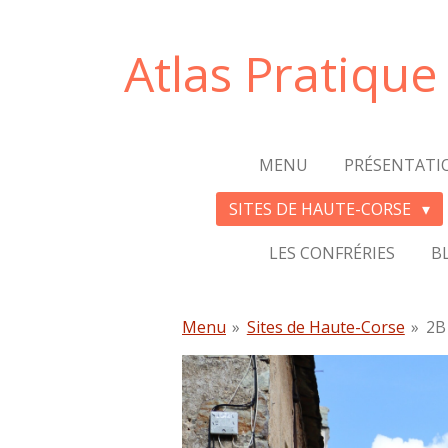
Passer
au
Atlas Pratiqu
contenu
principal
MENU
PRÉSENTATI
SITES DE HAUTE-CORSE
LES CONFRÉRIES
B
Menu
»
Sites de Haute-Corse
»
2B