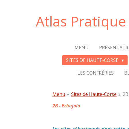
Passer
au
Atlas Pratiqu
contenu
principal
MENU
PRÉSENTATI
SITES DE HAUTE-CORSE
LES CONFRÉRIES
B
Menu
»
Sites de Haute-Corse
»
2B 
2B - Erbajolo
Les sites sélectionnés dans cette 