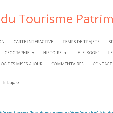
e du Tourisme Patrim
ON
CARTE INTERACTIVE
TEMPS DE TRAJETS
S
GÉOGRAPHIE
HISTOIRE
LE "E-BOOK"
LE
LOG DES MISES À JOUR
COMMENTAIRES
CONTACT
- Erbajolo
ville sont accessibles dans un menu déroulant situé à la dr