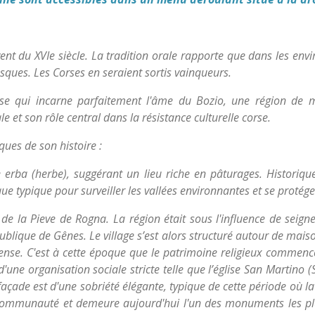
vent du XVIe siècle. La tradition orale rapporte que dans les env
esques. Les Corses en seraient sortis vainqueurs.
orse qui incarne parfaitement l'âme du Bozio, une région d
e et son rôle central dans la résistance culturelle corse.
ques de son histoire :
rba (herbe), suggérant un lieu riche en pâturages. Historiquem
ue typique pour surveiller les vallées environnantes et se protége
de la Pieve de Rogna. La région était sous l'influence de seigne
ublique de Gênes. Le village s’est alors structuré autour de maiso
fense. C'est à cette époque que le patrimoine religieux commenc
'une organisation sociale stricte telle que l’église San Martino (
 façade est d'une sobriété élégante, typique de cette période où la
a communauté et demeure aujourd'hui l'un des monuments les plus