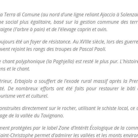
a Terra di Comune (au nord d'une ligne reliant Ajaccio à Solenza
e social plus égalitaire, basé sur la gestion commune des terr
igne (l'arbre à pain) et de l'élevage caprin et ovin.
toujours été un foyer de résistance. Au XVIIIe siècle, lors des guer
ent rejoint les rangs des troupes de Pascal Paoli.
e chant polyphonique (la Paghjella) est resté le plus pur. L'histoi
s et le chant.
rieur, Erbajolo a souffert de l'exode rural massif après la Pr
ité. De nombreux efforts ont été faits pour restaurer le bâti 
ourisme vert et culturel.
struites directement sur le rocher, utilisant le schiste local, ce 
sage de la vallée du Tavignano.
rement protégées par le label Zone d’Intérêt Écologique de la com
 Saint-Christophe permet d’admirer les vallées et les monts enviro