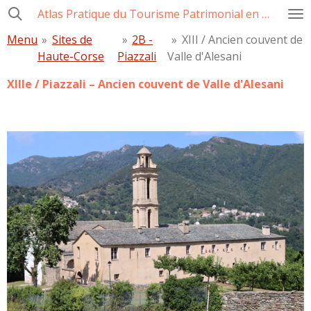
Atlas Pratique du Tourisme Patrimonial en Corse
Passer
au
Menu
»
Sites de
»
2B -
»
XIII / Ancien couvent de
contenu
Haute-Corse
Piazzali
Valle d'Alesani
principal
XIIIe / Piazzali – Ancien couvent de Valle d'Alesani