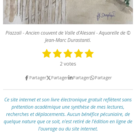
Piazzali - Ancien couvent de Valle d'Alesani - Aquarelle de ©
Jean-Marc Durastanti.
1
2
3
4
5
E
É
n
v
é
é
é
é
é
2 votes
v
a
t
t
t
t
t
o
l
Partager
Partager
Partager
Partager
y
o
o
o
o
o
u
e
a
i
i
i
i
i
r
t
l
l
l
l
l
l
Ce site internet et son livre électronique gratuit reflètent
sans
i
'
prétention académique
une synthèse de mes lectures,
e
e
e
e
e
o
é
recherches et déplacements
.
Aucun bénéfice pécuniaire, de
n
s
s
s
s
v
quelque nature que ce soit, n'est retiré de l’édition en ligne de
:
a
l'ouvrage ou du site internet.
l
5