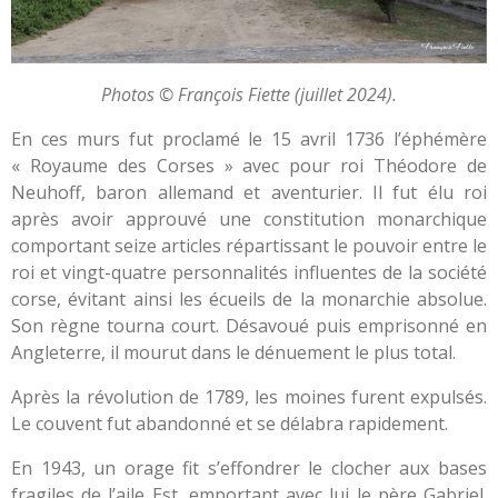
Photos © François Fiette (juillet 2024).
En ces murs fut proclamé le 15 avril 1736 l’éphémère
« Royaume des Corses » avec pour roi Théodore de
Neuhoff, baron allemand et aventurier. Il fut élu roi
après avoir approuvé une constitution monarchique
comportant seize articles répartissant le pouvoir entre le
roi et vingt-quatre personnalités influentes de la société
corse, évitant ainsi les écueils de la monarchie absolue.
Son règne tourna court. Désavoué puis emprisonné en
Angleterre, il mourut dans le dénuement le plus total.
Après la révolution de 1789, les moines furent expulsés.
Le couvent fut abandonné et se délabra rapidement.
En 1943, un orage fit s’effondrer le clocher aux bases
fragiles de l’aile Est, emportant avec lui le père Gabriel.