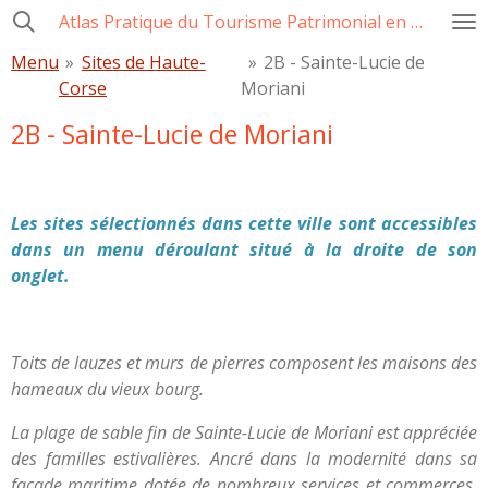
Atlas Pratique du Tourisme Patrimonial en Corse
Passer
au
Menu
»
Sites de Haute-
»
2B - Sainte-Lucie de
contenu
Corse
Moriani
principal
2B - Sainte-Lucie de Moriani
Les sites sélectionnés dans cette ville sont accessibles
dans un menu déroulant situé à la droite de son
onglet.
Toits de lauzes et murs de pierres composent les maisons des
hameaux du vieux bourg.
La plage de sable fin de Sainte-Lucie de Moriani est appréciée
des familles estivalières. Ancré dans la modernité dans sa
façade maritime dotée de nombreux services et commerces,