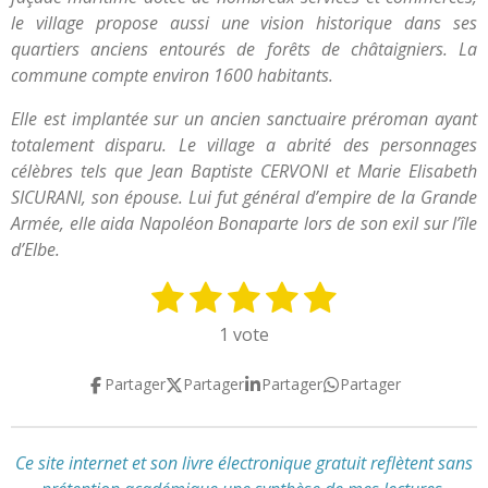
le village propose aussi une vision historique dans ses
quartiers anciens entourés de forêts de châtaigniers. La
commune compte environ 1600 habitants.
Elle est implantée sur un ancien sanctuaire préroman ayant
totalement disparu. Le village a abrité des personnages
célèbres tels que Jean Baptiste CERVONI et Marie Elisabeth
SICURANI, son épouse. Lui fut général d’empire de la Grande
Armée, elle aida Napoléon Bonaparte lors de son exil sur l’île
d’Elbe.
1
2
3
4
5
E
É
n
v
é
é
é
é
é
1 vote
v
a
t
t
t
t
t
o
l
Partager
Partager
Partager
Partager
y
o
o
o
o
o
u
e
a
i
i
i
i
i
r
t
l
l
l
l
l
l
Ce site internet et son livre électronique gratuit reflètent
sans
i
'