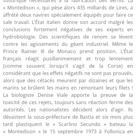
sulfurique nécessaires à la fabrication des vernis. La
« Montedison », qui pèse alors 435 milliards de Lires, a
affrété deux navires spécialement équipés pour faire ce
sale travail. L’État italien donne son accord malgré les
conclusions fortement négatives de ses experts en
hydrobiologie. Des scientifiques de renom se lèvent
contre les agissements du géant industriel. Même le
Prince Rainier III de Monaco prend position. L’État
français réagit pusillanimement et trop lentement
(comme souvent lorsqu'il s'agit de la Corse) en
considérant que les effets négatifs ne sont pas prouvés,
alors que des cétacés meurent par dizaines et que les
marins se brûlent les mains en remontant leurs filets !
La biologiste Denise Viale apporte la preuve de la
toxicité de ces rejets, toujours sans réaction ferme des
autorités. Les nationalistes décident alors d’agir. Ils
dévastent la sous-préfecture de Bastia et six mois plus
tard plastiquent le « Scarlino Secundo » bateau la
« Montedison » le 15 septembre 1973 à Follonica en