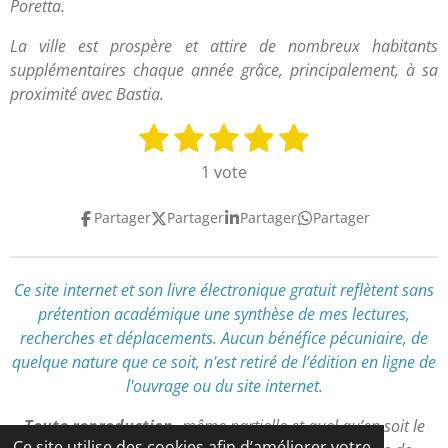
Poretta.
La ville est prospère et attire de nombreux habitants
supplémentaires chaque année grâce, principalement, à sa
proximité avec Bastia.
1
2
3
4
5
E
É
n
v
é
é
é
é
é
1 vote
v
a
t
t
t
t
t
o
l
Partager
Partager
Partager
Partager
y
o
o
o
o
o
u
e
a
i
i
i
i
i
r
t
l
l
l
l
l
l
Ce site internet et son livre électronique gratuit reflètent
sans
i
'
prétention académique
une synthèse de mes lectures,
e
e
e
e
e
o
é
recherches et déplacements
.
Aucun bénéfice pécuniaire, de
n
s
s
s
s
v
quelque nature que ce soit, n'est retiré de l’édition en ligne de
:
a
l'ouvrage ou du site internet.
l
5
u
é
Toute reproduction,
même partielle et quel qu’en soit le
a
t
Ce site utilise des cookies afin d’améliorer votre