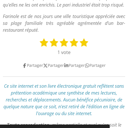
qu'elles ne les ont enrichis. Le pari industriel était trop risqué.
Farinole est de nos jours une ville touristique appréciée avec
sa plage familiale très agréable agrémentée d’un bar-
restaurant réputé.
1
2
3
4
5
E
É
n
v
é
é
é
é
é
1 vote
v
a
t
t
t
t
t
o
l
Partager
Partager
Partager
Partager
y
o
o
o
o
o
u
e
a
i
i
i
i
i
r
t
l
l
l
l
l
l
Ce site internet et son livre électronique gratuit reflètent
sans
i
'
prétention académique
une synthèse de mes lectures,
e
e
e
e
e
o
é
recherches et déplacements
.
Aucun bénéfice pécuniaire, de
n
s
s
s
s
v
quelque nature que ce soit, n'est retiré de l’édition en ligne de
:
a
l'ouvrage ou du site internet.
l
5
u
é
Toute reproduction,
même partielle et quel qu’en soit le