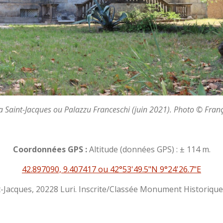
lla Saint-Jacques ou Palazzu Franceschi (juin 2021). Photo © Franço
Coordonnées GPS :
Altitude (données GPS) : ± 114 m.
42.897090, 9.407417 ou 42°53'49.5"N 9°24'26.7"E
nt-Jacques, 20228 Luri. Inscrite/Classée Monument Historique 