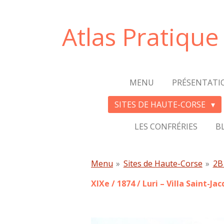
Passer
au
Atlas Pratiqu
contenu
principal
MENU
PRÉSENTATI
SITES DE HAUTE-CORSE
LES CONFRÉRIES
B
Menu
»
Sites de Haute-Corse
»
2B 
XIXe / 1874 /
Luri – Villa Saint-J