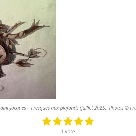
 Saint-Jacques – Fresques aux plafonds (juillet 2025). Photos © Fra
1
2
3
4
5
E
n
é
é
é
é
é
1 vote
v