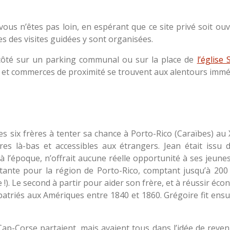
vous n’êtes pas loin, en espérant que ce site privé soit ou
s des visites guidées y sont organisées.
côté sur un parking communal ou sur la place de
l’église
 et commerces de proximité se trouvent aux alentours immé
s six frères à tenter sa chance à Porto-Rico (Caraïbes) au X
ères là-bas et accessibles aux étrangers. Jean était issu
 l’époque, n’offrait aucune réelle opportunité à ses jeunes 
ante pour la région de Porto-Rico, comptant jusqu’à 200 e
ue !). Le second à partir pour aider son frère, et à réussir é
patriés aux Amériques entre 1840 et 1860. Grégoire fit ensui
ap-Corse partaient, mais avaient tous dans l’idée de reven