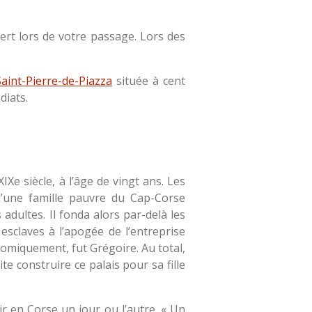
vert lors de votre passage. Lors des
 Saint-Pierre-de-Piazza
située à cent
diats.
IXe siècle, à l’âge de vingt ans. Les
 d’une famille pauvre du Cap-Corse
adultes. Il fonda alors par-delà les
sclaves à l’apogée de l’entreprise
conomiquement, fut Grégoire. Au total,
te construire ce palais pour sa fille
ir en Corse un jour ou l’autre. « Un