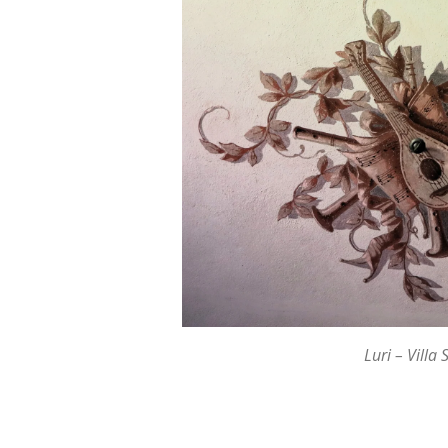
Luri – Villa
É
v
a