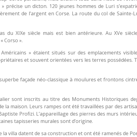
 ! » précise un dicton. 120 jeunes hommes de Luri s’expatri
èrement de l’argent en Corse. La route du col de Sainte-L
s du XIXe siècle mais est bien antérieure. Au XVe siècl
 « Corso ».
 Américains » étaient situés sur des emplacements visibl
ropriétaires et souvent orientées vers les terres possédées.
 superbe façade néo-classique à moulures et frontons cintr
calier sont inscrits au titre des Monuments Historiques dep
la maison. Leurs rampes ont été travaillées par des artisa
ptiste Profizi. L’appareillage des pierres des murs intérieu
aines tapisseries murales sont d’origine.
 la villa datent de sa construction et ont été ramenés de Po